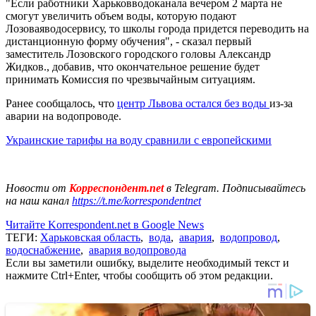
"Если работники Харьковводоканала вечером 2 марта не
смогут увеличить объем воды, которую подают
Лозоваяводосервису, то школы города придется переводить на
дистанционную форму обучения", - сказал первый
заместитель Лозовского городского головы Александр
Жидков., добавив, что окончательное решение будет
принимать Комиссия по чрезвычайным ситуациям.
Ранее сообщалось, что
центр Львова остался без воды
из-за
аварии на водопроводе.
Украинские тарифы на воду сравнили с европейскими
Новости от
Корреспондент.net
в Telegram. Подписывайтесь
на наш канал
https://t.me/korrespondentnet
Читайте Korrespondent.net в Google News
ТЕГИ:
Харьковская область
,
вода
,
авария
,
водопровод
,
водоснабжение
,
авария водопровода
Если вы заметили ошибку, выделите необходимый текст и
нажмите Ctrl+Enter, чтобы сообщить об этом редакции.