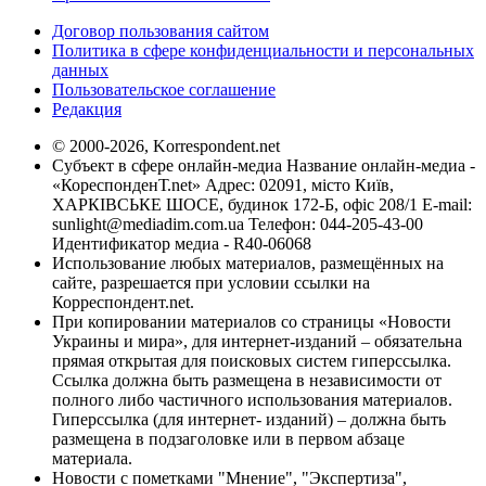
Договор пользования сайтом
Политика в сфере конфиденциальности и персональных
данных
Пользовательское соглашение
Редакция
© 2000-2026, Korrespondent.net
Субъект в сфере онлайн-медиа Название онлайн-медиа -
«КореспонденТ.net» Адрес: 02091, місто Київ,
ХАРКІВСЬКЕ ШОСЕ, будинок 172-Б, офіс 208/1 E-mail:
sunlight@mediadim.com.ua
Телефон: 044-205-43-00
Идентификатор медиа - R40-06068
Использование любых материалов, размещённых на
сайте, разрешается при условии ссылки на
Корреспондент.net.
При копировании материалов со страницы «Новости
Украины и мира», для интернет-изданий – обязательна
прямая открытая для поисковых систем гиперссылка.
Ссылка должна быть размещена в независимости от
полного либо частичного использования материалов.
Гиперссылка (для интернет- изданий) – должна быть
размещена в подзаголовке или в первом абзаце
материала.
Новости с пометками "Мнение", "Экспертиза",