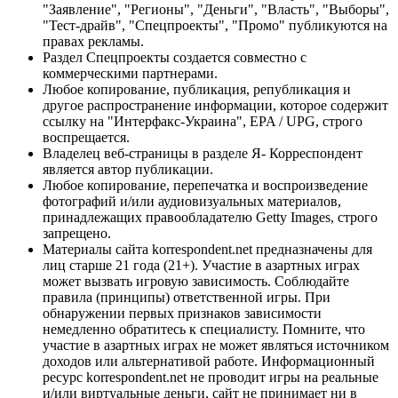
"Заявление", "Регионы", "Деньги", "Власть", "Выборы",
"Тест-драйв", "Спецпроекты", "Промо" публикуются на
правах рекламы.
Раздел Спецпроекты создается совместно с
коммерческими партнерами.
Любое копирование, публикация, републикация и
другое распространение информации, которое содержит
ссылку на "Интерфакс-Украина", EPA / UPG, строго
воспрещается.
Владелец веб-страницы в разделе Я- Корреспондент
является автор публикации.
Любое копирование, перепечатка и воспроизведение
фотографий и/или аудиовизуальных материалов,
принадлежащих правообладателю Getty Images, строго
запрещено.
Материалы сайта korrespondent.net предназначены для
лиц старше 21 года (21+). Участие в азартных играх
может вызвать игровую зависимость. Соблюдайте
правила (принципы) ответственной игры. При
обнаружении первых признаков зависимости
немедленно обратитесь к специалисту. Помните, что
участие в азартных играх не может являться источником
доходов или альтернативой работе. Информационный
ресурс korrespondent.net не проводит игры на реальные
и/или виртуальные деньги, сайт не принимает ни в