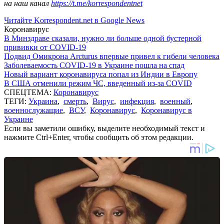
на наш канал
https://t.me/korrespondentnet
Читайте Korrespondent.net в Google News
Коронавирус
В Минздраве сказали, нужно ли больше одной бустерной
прививки от COVID-19
Подвид Омикрона Arcturus впервые привел к гибели человека
Заболеваемость COVID-19 в Украине пошла на спад
Новый вариант коронавируса попал из Индии в Европу
В США отменили режим ЧС, введенный из-за COVID
СПЕЦТЕМА:
Коронавирус
ТЕГИ:
Украина
,
смерть
,
Вирус
,
инфекция
,
военный
,
военнослужащие
,
ВСУ
,
Коронавирус
,
Коронавирус в
Украине
Если вы заметили ошибку, выделите необходимый текст и
нажмите Ctrl+Enter, чтобы сообщить об этом редакции.