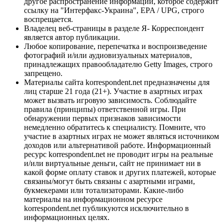
другое распространение информации, которое содержит
ссылку на "Интерфакс-Украина", EPA / UPG, строго
воспрещается.
Владелец веб-страницы в разделе Я- Корреспондент
является автор публикации.
Любое копирование, перепечатка и воспроизведение
фотографий и/или аудиовизуальных материалов,
принадлежащих правообладателю Getty Images, строго
запрещено.
Материалы сайта korrespondent.net предназначены для
лиц старше 21 года (21+). Участие в азартных играх
может вызвать игровую зависимость. Соблюдайте
правила (принципы) ответственной игры. При
обнаружении первых признаков зависимости
немедленно обратитесь к специалисту. Помните, что
участие в азартных играх не может являться источником
доходов или альтернативой работе. Информационный
ресурс korrespondent.net не проводит игры на реальные
и/или виртуальные деньги, сайт не принимает ни в
какой форме оплату ставок и других платежей, которые
связаны/могут быть связаны с азартными играми,
букмекерами или тотализаторами. Какие-либо
материалы на информационном ресурсе
korrespondent.net публикуются исключительно в
информационных целях.