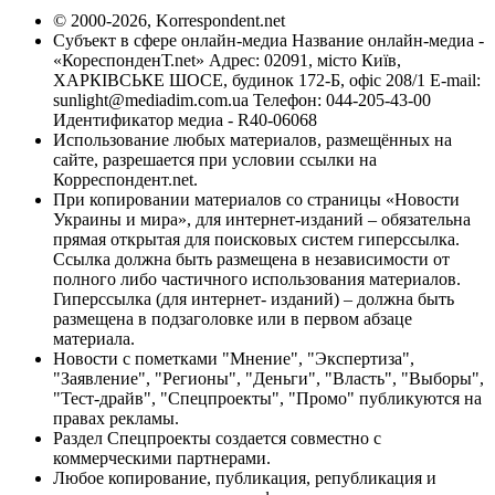
© 2000-2026, Korrespondent.net
Субъект в сфере онлайн-медиа Название онлайн-медиа -
«КореспонденТ.net» Адрес: 02091, місто Київ,
ХАРКІВСЬКЕ ШОСЕ, будинок 172-Б, офіс 208/1 E-mail:
sunlight@mediadim.com.ua
Телефон: 044-205-43-00
Идентификатор медиа - R40-06068
Использование любых материалов, размещённых на
сайте, разрешается при условии ссылки на
Корреспондент.net.
При копировании материалов со страницы «Новости
Украины и мира», для интернет-изданий – обязательна
прямая открытая для поисковых систем гиперссылка.
Ссылка должна быть размещена в независимости от
полного либо частичного использования материалов.
Гиперссылка (для интернет- изданий) – должна быть
размещена в подзаголовке или в первом абзаце
материала.
Новости с пометками "Мнение", "Экспертиза",
"Заявление", "Регионы", "Деньги", "Власть", "Выборы",
"Тест-драйв", "Спецпроекты", "Промо" публикуются на
правах рекламы.
Раздел Спецпроекты создается совместно с
коммерческими партнерами.
Любое копирование, публикация, републикация и