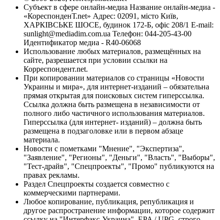
Субъект в сфере онлайн-медиа Название онлайн-медиа -
«КореспонденТ.net» Адрес: 02091, місто Київ,
ХАРКІВСЬКЕ ШОСЕ, будинок 172-Б, офіс 208/1 E-mail:
sunlight@mediadim.com.ua
Телефон: 044-205-43-00
Идентификатор медиа - R40-06068
Использование любых материалов, размещённых на
сайте, разрешается при условии ссылки на
Корреспондент.net.
При копировании материалов со страницы «Новости
Украины и мира», для интернет-изданий – обязательна
прямая открытая для поисковых систем гиперссылка.
Ссылка должна быть размещена в независимости от
полного либо частичного использования материалов.
Гиперссылка (для интернет- изданий) – должна быть
размещена в подзаголовке или в первом абзаце
материала.
Новости с пометками "Мнение", "Экспертиза",
"Заявление", "Регионы", "Деньги", "Власть", "Выборы",
"Тест-драйв", "Спецпроекты", "Промо" публикуются на
правах рекламы.
Раздел Спецпроекты создается совместно с
коммерческими партнерами.
Любое копирование, публикация, републикация и
другое распространение информации, которое содержит
ссылку на "Интерфакс-Украина", EPA / UPG, строго