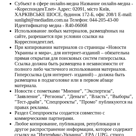
Субъект в сфере онлайн-медиа Название онлайн-медиа -
«КореспонденТ.net» Адрес: 02091, місто Київ,
ХАРКІВСЬКЕ ШОСЕ, будинок 172-Б, офіс 208/1 E-mail:
sunlight@mediadim.com.ua
Телефон: 044-205-43-00
Идентификатор медиа - R40-06068
Использование любых материалов, размещённых на
сайте, разрешается при условии ссылки на
Корреспондент.net.
При копировании материалов со страницы «Новости
Украины и мира», для интернет-изданий – обязательна
прямая открытая для поисковых систем гиперссылка.
Ссылка должна быть размещена в независимости от
полного либо частичного использования материалов.
Гиперссылка (для интернет- изданий) – должна быть
размещена в подзаголовке или в первом абзаце
материала.
Новости с пометками "Мнение", "Экспертиза",
"Заявление", "Регионы", "Деньги", "Власть", "Выборы",
"Тест-драйв", "Спецпроекты", "Промо" публикуются на
правах рекламы.
Раздел Спецпроекты создается совместно с
коммерческими партнерами.
Любое копирование, публикация, републикация и
другое распространение информации, которое содержит
ссылку на "Интерфакс-Украина", EPA / UPG, строго