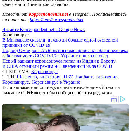
Одесской и Винницкой областях.
Новости от
Корреспондент.net
в Telegram. Подписывайтесь
на наш канал
https://t.me/korrespondentnet
Читайте Korrespondent.net в Google News
Коронавирус
В Минздраве сказали, нужно ли больше одной бустерной
прививки от COVID-19
Подвид Омикрона Arcturus впервые привел к гибели человека
Заболеваемость COVID-19 в Украине пошла на спад
Новый вариант коронавируса попал из Индии в Европу
В США отменили режим ЧС, введенный из-за COVID
СПЕЦТЕМА:
Коронавирус
ТЕГИ:
Шевченко
,
инфекция
,
НБУ
,
Нацбанк
,
заражение
,
Коронавирус
,
Коронавирус в Украине
Если вы заметили ошибку, выделите необходимый текст и
нажмите Ctrl+Enter, чтобы сообщить об этом редакции.