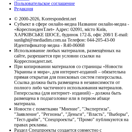
Пользовательское соглашение
Редакция
© 2000-2026, Korrespondent.net
Субъект в сфере онлайн-медиа Название онлайн-медиа -
«КореспонденТ.net» Адрес: 02091, місто Київ,
ХАРКІВСЬКЕ ШОСЕ, будинок 172-Б, офіс 208/1 E-mail:
sunlight@mediadim.com.ua
Телефон: 044-205-43-00
Идентификатор медиа - R40-06068
Использование любых материалов, размещённых на
сайте, разрешается при условии ссылки на
Корреспондент.net.
При копировании материалов со страницы «Новости
Украины и мира», для интернет-изданий – обязательна
прямая открытая для поисковых систем гиперссылка.
Ссылка должна быть размещена в независимости от
полного либо частичного использования материалов.
Гиперссылка (для интернет- изданий) – должна быть
размещена в подзаголовке или в первом абзаце
материала.
Новости с пометками "Мнение", "Экспертиза",
"Заявление", "Регионы", "Деньги", "Власть", "Выборы",
"Тест-драйв", "Спецпроекты", "Промо" публикуются на
правах рекламы.
Раздел Спецпроекты создается совместно с