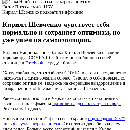
Фото: Пресс-служба НБУ
Кирилл Шевченко подхватил инфекцию
Кирилл Шевченко чувствует себя
нормально и сохраняет оптимизм, но
уже ушел на самоизоляцию.
У главы Национального банка Кирилл Шевченко выявили
коронавирус COVID-19. Об этом он сообщил на своей
странице в
Facebook
в среду, 10 марта.
"Хочу сообщить, что я заболел COVID, в связи с чем, конечно,
нахожусь на самоизоляции сейчас. Чувствую себя нормально,
сохраняю оптимизм. Надеюсь на скорейшее выздоровление и
возвращение к offline жизни", – написал Шевченко.
Ранее сообщалось, что в Черкассах остатками вакцины из
распечатанного флакона
привили нардепа от Слуги народа
Роксолану Пидласу.
Напомним, за сутки 21 февраля в Украине
подтвердили 6 377
новых случаев коронавируса
. Это почти вдвое больше, чем
днем ранее. Больше всего заражений выявили в Киеве,