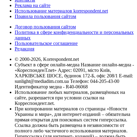
Реклама на сайте
Использование материалов korrespondent.net
Правила пользования сайтом
Договор пользования сайтом
Политика в сфере конфиденциальности и персональных
данных
Пользовательское соглашение
Редакция
© 2000-2026, Korrespondent.net
Субъект в сфере онлайн-медиа Название онлайн-медиа -
«КореспонденТ.net» Адрес: 02091, місто Київ,
ХАРКІВСЬКЕ ШОСЕ, будинок 172-Б, офіс 208/1 E-mail:
sunlight@mediadim.com.ua
Телефон: 044-205-43-00
Идентификатор медиа - R40-06068
Использование любых материалов, размещённых на
сайте, разрешается при условии ссылки на
Корреспондент.net.
При копировании материалов со страницы «Новости
Украины и мира», для интернет-изданий – обязательна
прямая открытая для поисковых систем гиперссылка.
Ссылка должна быть размещена в независимости от
полного либо частичного использования материалов.
Гиперссылка (для интернет- изданий) – должна быть