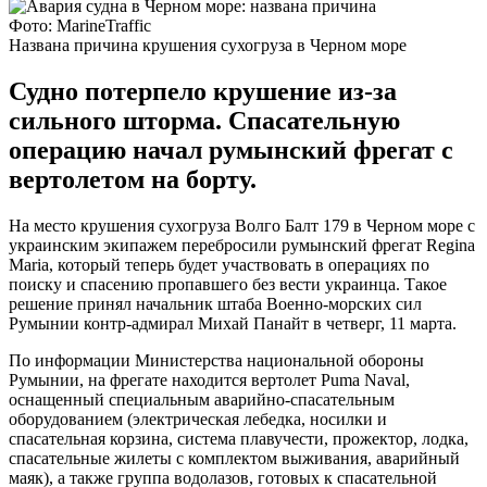
Фото: MarineTraffic
Названа причина крушения сухогруза в Черном море
Судно потерпело крушение из-за
сильного шторма. Спасательную
операцию начал румынский фрегат с
вертолетом на борту.
На место крушения сухогруза Волго Балт 179 в Черном море с
украинским экипажем перебросили румынский фрегат Regina
Maria, который теперь будет участвовать в операциях по
поиску и спасению пропавшего без вести украинца. Такое
решение принял начальник штаба Военно-морских сил
Румынии контр-адмирал Михай Панайт в четверг, 11 марта.
По информации Министерства национальной обороны
Румынии, на фрегате находится вертолет Puma Naval,
оснащенный специальным аварийно-спасательным
оборудованием (электрическая лебедка, носилки и
спасательная корзина, система плавучести, прожектор, лодка,
спасательные жилеты с комплектом выживания, аварийный
маяк), а также группа водолазов, готовых к спасательной