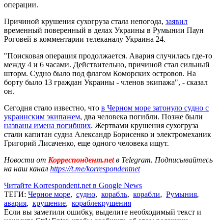
операции.
Причиной крушения сухогруза стала непогода,
заявил
временный поверенный в делах Украины в Румынии Паун
Роговей в комментарии телеканалу Украина 24.
"Поисковая операция продолжается. Авария случилась где-то
между 4 и 6 часами. Действительно, причиной стал сильный
шторм. Судно было под флагом Коморских островов. На
борту было 13 граждан Украины - членов экипажа", - сказал
он.
Сегодня стало известно, что
в Черном море затонуло судно с
украинским экипажем
, два человека погибли. Позже были
названы имена погибших
. Жертвами крушения сухогруза
стали капитан судна Александр Борисенко и электромеханик
Григорий Лисаченко, еще одного человека ищут.
Новости от
Корреспондент.net
в Telegram. Подписывайтесь
на наш канал
https://t.me/korrespondentnet
Читайте Korrespondent.net в Google News
ТЕГИ:
Черное море
,
судно
,
корабль
,
корабли
,
Румыния
,
авария
,
крушение
,
кораблекрушения
Если вы заметили ошибку, выделите необходимый текст и