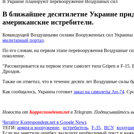
В Украине планируют перевооружение Воздушных сил
В ближайшее десятилетие Украине прид
американские истребители.
Командущий Воздушными силами Вооруженных сил Украины Сер
милитарный портал
.
По его словам, на первом этапе перевооружения Воздушные с
поколение.
"Рассматривается на первом этапе самолет типа Gripen и F-15.
Дроздов.
Также он отметил, что в течение десяти лет Воздушные силы б
Как сообщалось, Украина готовит
заказ на самолеты Ан-74
. Ср
Новости от
Корреспондент.net
в Telegram. Подписывайтесь н
Читайте Korrespondent.net в Google News
ТЕГИ:
армия и вооружение
,
истребитель
,
F-35
,
ВСУ
,
воздушн
Если вы заметили ошибку, выделите необходимый текст и нажми