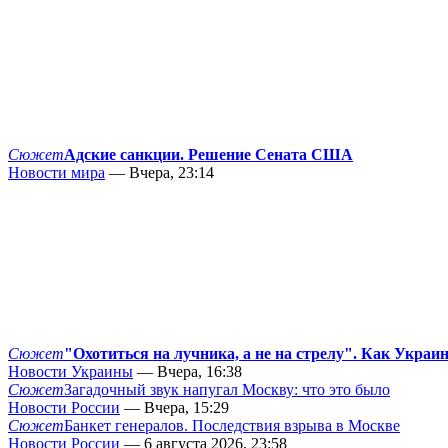
Сюжет
Адские санкции. Решение Сената США
Новости мира
— Вчера, 23:14
Сюжет
"Охотиться на лучника, а не на стрелу". Как Украи
Новости Украины
— Вчера, 16:38
Сюжет
Загадочный звук напугал Москву: что это было
Новости России
— Вчера, 15:29
Сюжет
Банкет генералов. Последствия взрыва в Москве
Новости России
— 6 августа 2026, 23:58