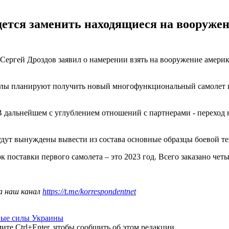
ется заменить находящиеся на вооруже
гей Дроздов заявил о намерении взять на вооружение америка
илы планируют получить новый многофункциональный самолет по
 В дальнейшем с углублением отношений с партнерами - переход 
удут вынуждены вывести из состава основные образцы боевой те
ок поставки первого самолета – это 2023 год. Всего заказано че
а наш канал
https://t.me/korrespondentnet
ые силы Украины
те Ctrl+Enter, чтобы сообщить об этом редакции.