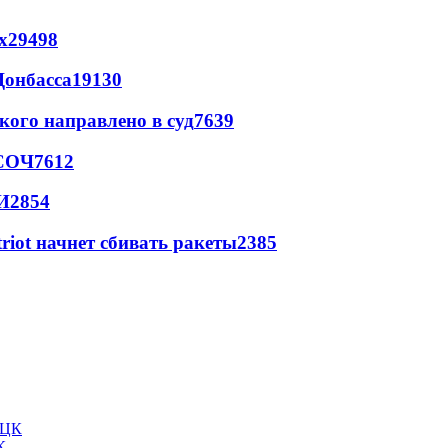
х
29498
Донбасса
19130
кого направлено в суд
7639
 СОЧ
7612
И
2854
triot начнет сбивать ракеты
2385
К