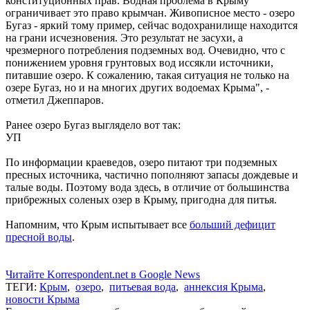
конституционных прав. Водная проблема в Крыму
ограничивает это право крымчан. Живописное место - озеро
Бугаз - яркий тому пример, сейчас водохранилище находится
на грани исчезновения. Это результат не засухи, а
чрезмерного потребления подземных вод. Очевидно, что с
понижением уровня грунтовых вод иссякли источники,
питавшие озеро. К сожалению, такая ситуация не только на
озере Бугаз, но и на многих других водоемах Крыма", -
отметил Джеппаров.
Ранее озеро Бугаз выглядело вот так:
УП
По информации краеведов, озеро питают три подземных
пресных источника, частично пополняют запасы дождевые и
талые воды. Поэтому вода здесь, в отличие от большинства
прибрежных соленых озер в Крыму, пригодна для питья.
Напомним, что Крым испытывает все
больший дефицит
пресной воды
.
Читайте Korrespondent.net в Google News
ТЕГИ:
Крым
,
озеро
,
питьевая вода
,
аннексия Крыма
,
новости Крыма