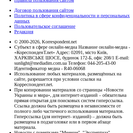
Правила пользования сайтом
Договор пользования сайтом
Политика в сфере конфиденциальности и персональных
данных
Пользовательское соглашение
Редакция
© 2000-2026, Korrespondent.net
Субъект в сфере онлайн-медиа Название онлайн-медиа -
«КореспонденТ.net» Адрес: 02091, місто Київ,
ХАРКІВСЬКЕ ШОСЕ, будинок 172-Б, офіс 208/1 E-mail:
sunlight@mediadim.com.ua
Телефон: 044-205-43-00
Идентификатор медиа - R40-06068
Использование любых материалов, размещённых на
сайте, разрешается при условии ссылки на
Корреспондент.net.
При копировании материалов со страницы «Новости
Украины и мира», для интернет-изданий – обязательна
прямая открытая для поисковых систем гиперссылка.
Ссылка должна быть размещена в независимости от
полного либо частичного использования материалов.
Гиперссылка (для интернет- изданий) – должна быть
размещена в подзаголовке или в первом абзаце
материала.
Новости с пометками "Мнение", "Экспертиза",