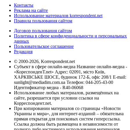
Контакты
Реклама на сайте
Использование материалов korrespondent.net
Правила пользования сайтом
Договор пользования сайтом
Политика в сфере конфиденциальности и персональных
данных
Пользовательское соглашение
Редакция
© 2000-2026, Korrespondent.net
Субъект в сфере онлайн-медиа Название онлайн-медиа -
«КореспонденТ.net» Адрес: 02091, місто Київ,
ХАРКІВСЬКЕ ШОСЕ, будинок 172-Б, офіс 208/1 E-mail:
sunlight@mediadim.com.ua
Телефон: 044-205-43-00
Идентификатор медиа - R40-06068
Использование любых материалов, размещённых на
сайте, разрешается при условии ссылки на
Корреспондент.net.
При копировании материалов со страницы «Новости
Украины и мира», для интернет-изданий – обязательна
прямая открытая для поисковых систем гиперссылка.
Ссылка должна быть размещена в независимости от
полного либо частичного использования материалов.