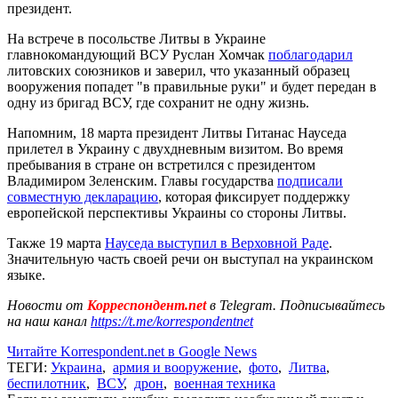
президент.
На встрече в посольстве Литвы в Украине
главнокомандующий ВСУ Руслан Хомчак
поблагодарил
литовских союзников и заверил, что указанный образец
вооружения попадет "в правильные руки" и будет передан в
одну из бригад ВСУ, где сохранит не одну жизнь.
Напомним, 18 марта президент Литвы Гитанас Науседа
прилетел в Украину с двухдневным визитом. Во время
пребывания в стране он встретился с президентом
Владимиром Зеленским. Главы государства
подписали
совместную декларацию
, которая фиксирует поддержку
европейской перспективы Украины со стороны Литвы.
Также 19 марта
Науседа выступил в Верховной Раде
.
Значительную часть своей речи он выступал на украинском
языке.
Новости от
Корреспондент.net
в Telegram. Подписывайтесь
на наш канал
https://t.me/korrespondentnet
Читайте Korrespondent.net в Google News
ТЕГИ:
Украина
,
армия и вооружение
,
фото
,
Литва
,
беспилотник
,
ВСУ
,
дрон
,
военная техника