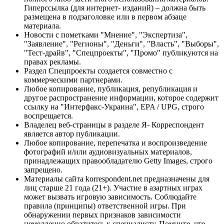
Гиперссылка (для интернет- изданий) – должна быть
размещена в подзаголовке или в первом абзаце
материала.
Новости с пометками "Мнение", "Экспертиза",
"Заявление", "Регионы", "Деньги", "Власть", "Выборы",
"Тест-драйв", "Спецпроекты", "Промо" публикуются на
правах рекламы.
Раздел Спецпроекты создается совместно с
коммерческими партнерами.
Любое копирование, публикация, републикация и
другое распространение информации, которое содержит
ссылку на "Интерфакс-Украина", EPA / UPG, строго
воспрещается.
Владелец веб-страницы в разделе Я- Корреспондент
является автор публикации.
Любое копирование, перепечатка и воспроизведение
фотографий и/или аудиовизуальных материалов,
принадлежащих правообладателю Getty Images, строго
запрещено.
Материалы сайта korrespondent.net предназначены для
лиц старше 21 года (21+). Участие в азартных играх
может вызвать игровую зависимость. Соблюдайте
правила (принципы) ответственной игры. При
обнаружении первых признаков зависимости
немедленно обратитесь к специалисту. Помните, что