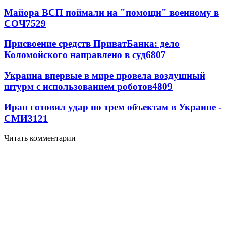
Майора ВСП поймали на "помощи" военному в
СОЧ
7529
Присвоение средств ПриватБанка: дело
Коломойского направлено в суд
6807
Украина впервые в мире провела воздушный
штурм с использованием роботов
4809
Иран готовил удар по трем объектам в Украине -
СМИ
3121
Читать комментарии