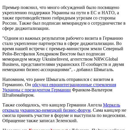
Премьер пояснил, что много обсуждений было посвящено
укреплению поддержки Украины на пути в ЕС и НАТО, а
также противодействию гибридным угрозам со стороны
России. Также был подписан меморандум о сотрудничестве в
сфере диджитализации.
"Одним из важных результатов рабочего визита в Германию
стало укрепление партнерства в сфере диджитализации. Во
время нашей встречи с премьер-министром земли Северный
Рейн-Вестфалия Хендриком Вюстом был подписан
меморандум между UkraineInvest, агентством NRW.Global
Business, представителями украинских IT-сообществ и двумя
немецкими бизнес-ассоциациями", - добавил Шмыгаль.
Напомним, что ранее Шмыгаль отправился с визитом в
Германию. Он
обсудил евроинтеграционные стремления
Украины с президентом Германии
Франком-Вальтером
Штайнмайером.
Также сообщалось, что канцлер Германии Ангела
Меркель
открыла украинско-немецкий бизнес-форум
. Сама канцлер не
смогла принять участие в форуме и выступила по видеосвязи.
Обращение также записал Зеленский.