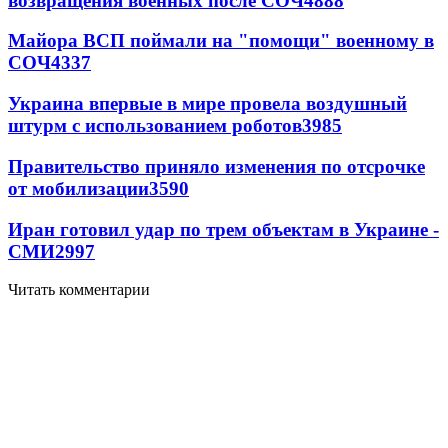
возвращения военных после СОЧ
4888
Майора ВСП поймали на "помощи" военному в
СОЧ
4337
Украина впервые в мире провела воздушный
штурм с использованием роботов
3985
Правительство приняло изменения по отсрочке
от мобилизации
3590
Иран готовил удар по трем объектам в Украине -
СМИ
2997
Читать комментарии