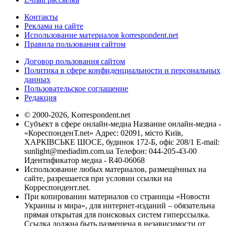
Контакты
Реклама на сайте
Использование материалов korrespondent.net
Правила пользования сайтом
Договор пользования сайтом
Политика в сфере конфиденциальности и персональных
данных
Пользовательское соглашение
Редакция
© 2000-2026, Korrespondent.net
Субъект в сфере онлайн-медиа Название онлайн-медиа -
«КореспонденТ.net» Адрес: 02091, місто Київ,
ХАРКІВСЬКЕ ШОСЕ, будинок 172-Б, офіс 208/1 E-mail:
sunlight@mediadim.com.ua
Телефон: 044-205-43-00
Идентификатор медиа - R40-06068
Использование любых материалов, размещённых на
сайте, разрешается при условии ссылки на
Корреспондент.net.
При копировании материалов со страницы «Новости
Украины и мира», для интернет-изданий – обязательна
прямая открытая для поисковых систем гиперссылка.
Ссылка должна быть размещена в независимости от