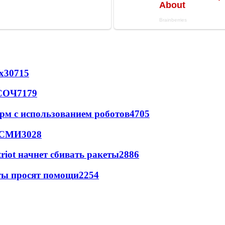
х
30715
 СОЧ
7179
рм с использованием роботов
4705
- СМИ
3028
triot начнет сбивать ракеты
2886
сты просят помощи
2254