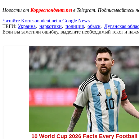
Новости от
Корреспондент.net
в Telegram. Подписывайтесь н
Читайте Korrespondent.net в Google News
ТЕГИ:
Украина
,
наркотики
,
полиция
,
обыск
,
Луганская обла
Если вы заметили ошибку, выделите необходимый текст и нажми