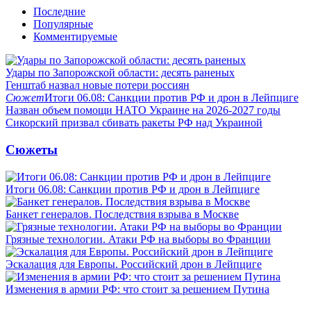
Последние
Популярные
Комментируемые
Удары по Запорожской области: десять раненых
Генштаб назвал новые потери россиян
Сюжет
Итоги 06.08: Санкции против РФ и дрон в Лейпциге
Назван объем помощи НАТО Украине на 2026-2027 годы
Сикорский призвал сбивать ракеты РФ над Украиной
Сюжеты
Итоги 06.08: Санкции против РФ и дрон в Лейпциге
Банкет генералов. Последствия взрыва в Москве
Грязные технологии. Атаки РФ на выборы во Франции
Эскалация для Европы. Российский дрон в Лейпциге
Изменения в армии РФ: что стоит за решением Путина