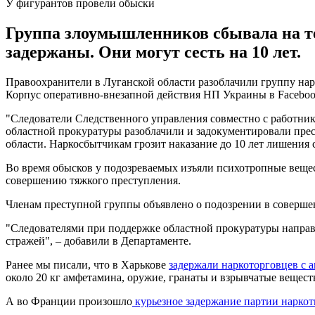
У фигурантов провели обыски
Группа злоумышленников сбывала на те
задержаны. Они могут сесть на 10 лет.
Правоохранители в Луганской области разоблачили группу нар
Корпус оперативно-внезапной действия НП Украины в Faceboo
"Следователи Следственного управления совместно с работни
областной прокуратуры разоблачили и задокументировали прес
области. Наркосбытчикам грозит наказание до 10 лет лишения 
Во время обысков у подозреваемых изъяли психотропные вещес
совершению тяжкого преступления.
Членам преступной группы объявлено о подозрении в совершен
"Следователями при поддержке областной прокуратуры направи
стражей", – добавили в Департаменте.
Ранее мы писали, что в Харькове
задержали наркоторговцев с
около 20 кг амфетамина, оружие, гранаты и взрывчатые вещест
А во Франции произошло
курьезное задержание партии наркот