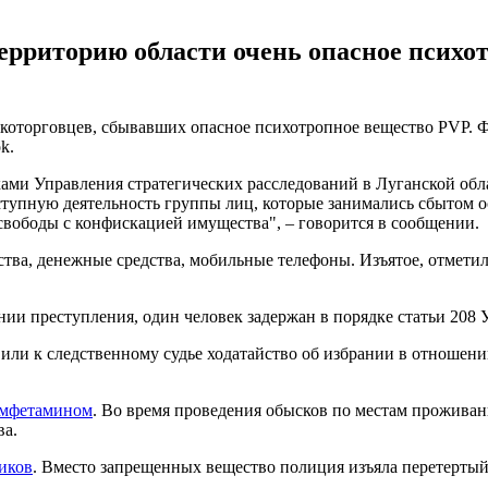
рриторию области очень опасное психо
которговцев, сбывавших опасное психотропное вещество PVP. Ф
k.
ками Управления стратегических расследований в Луганской о
тупную деятельность группы лиц, которые занимались сбытом о
свободы с конфискацией имущества", – говорится в сообщении.
тва, денежные средства, мобильные телефоны. Изъятое, отмети
ии преступления, один человек задержан в порядке статьи 208
ли к следственному судье ходатайство об избрании в отношени
 амфетамином
. Во время проведения обысков по местам проживан
ва.
иков
. Вместо запрещенных вещество полиция изъяла перетерты