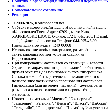
Политика в сфере конфиденциальности и персональных
данных
Пользовательское соглашение
Редакция
© 2000-2026, Korrespondent.net
Субъект в сфере онлайн-медиа Название онлайн-медиа -
«КореспонденТ.net» Адрес: 02091, місто Київ,
ХАРКІВСЬКЕ ШОСЕ, будинок 172-Б, офіс 208/1 E-mail:
sunlight@mediadim.com.ua
Телефон: 044-205-43-00
Идентификатор медиа - R40-06068
Использование любых материалов, размещённых на
сайте, разрешается при условии ссылки на
Корреспондент.net.
При копировании материалов со страницы «Новости
Украины и мира», для интернет-изданий – обязательна
прямая открытая для поисковых систем гиперссылка.
Ссылка должна быть размещена в независимости от
полного либо частичного использования материалов.
Гиперссылка (для интернет- изданий) – должна быть
размещена в подзаголовке или в первом абзаце
материала.
Новости с пометками "Мнение", "Экспертиза",
"Заявление", "Регионы", "Деньги", "Власть", "Выборы",
"Тест-драйв", "Спецпроекты", "Промо" публикуются на