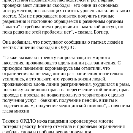
проверки мест лишения свободы - это один из основных
инструментов, позволяющих снизить уровень насилия в таких
местах. Мы не прекращаем попыток получить нужные
разрешения и постоянно обращаемся к различным органам
"власти" с требованием предоставить нам такой доступ, но
пока решение этой проблемы нет", - сказала Богнер.
Она добавила, что поступают сообщения о пытках людей в
местах лишения свободы в ОРДЛО.
"Также вызывают тревогу вопросы защиты мирного
населения, проживающего вдоль линии разграничения. С
приходом пандемии коронавируса мы отметили, что
ограничения на переход линии разграничения значительно
усилились, а это значит, что уровень жизни людей,
проживающих вдоль линии разграничения, ухудшился в разы,
поскольку их лишили права на пересечение этой линии, права
прохода и проезда на подконтрольную территорию с целью
получения услуг - банкинг, получение пенсий, визиты к
родственникам, получение медицинской помощи", - пояснила
глава миссии.
Также в ОРДЛО из-за пандемии коронавируса многие
потеряли работу. Богнер отметила и проблемы ограничения
свободы слова и свободы вероисповедания.