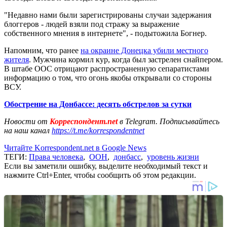
"Недавно нами были зарегистрированы случаи задержания
блоггеров - людей взяли под стражу за выражение
собственного мнения в интернете", - подытожила Богнер.
Напомним, что ранее
на окраине Донецка убили местного
жителя
. Мужчина кормил кур, когда был застрелен снайпером.
В штабе ООС отрицают распространенную сепаратистами
информацию о том, что огонь якобы открывали со стороны
ВСУ.
Обострение на Донбассе: десять обстрелов за сутки
Новости от
Корреспондент.net
в Telegram. Подписывайтесь
на наш канал
https://t.me/korrespondentnet
Читайте Korrespondent.net в Google News
ТЕГИ:
Права человека
,
ООН
,
донбасс
,
уровень жизни
Если вы заметили ошибку, выделите необходимый текст и
нажмите Ctrl+Enter, чтобы сообщить об этом редакции.