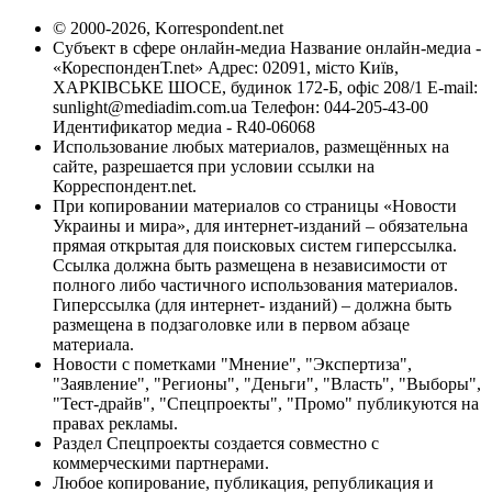
© 2000-2026, Korrespondent.net
Субъект в сфере онлайн-медиа Название онлайн-медиа -
«КореспонденТ.net» Адрес: 02091, місто Київ,
ХАРКІВСЬКЕ ШОСЕ, будинок 172-Б, офіс 208/1 E-mail:
sunlight@mediadim.com.ua
Телефон: 044-205-43-00
Идентификатор медиа - R40-06068
Использование любых материалов, размещённых на
сайте, разрешается при условии ссылки на
Корреспондент.net.
При копировании материалов со страницы «Новости
Украины и мира», для интернет-изданий – обязательна
прямая открытая для поисковых систем гиперссылка.
Ссылка должна быть размещена в независимости от
полного либо частичного использования материалов.
Гиперссылка (для интернет- изданий) – должна быть
размещена в подзаголовке или в первом абзаце
материала.
Новости с пометками "Мнение", "Экспертиза",
"Заявление", "Регионы", "Деньги", "Власть", "Выборы",
"Тест-драйв", "Спецпроекты", "Промо" публикуются на
правах рекламы.
Раздел Спецпроекты создается совместно с
коммерческими партнерами.
Любое копирование, публикация, републикация и