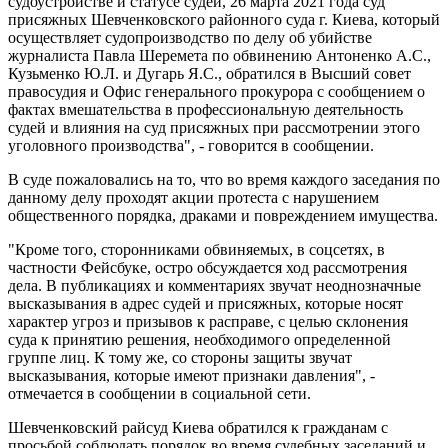
судоустройстве и статусе судей, 26 марта 2021 года суд
присяжных Шевченковского районного суда г. Киева, который
осуществляет судопроизводство по делу об убийстве
журналиста Павла Шеремета по обвинению Антоненко А.С.,
Кузьменко Ю.Л. и Дугарь Я.С., обратился в Высший совет
правосудия и Офис генерального прокурора с сообщением о
фактах вмешательства в профессиональную деятельность
судей и влияния на суд присяжных при рассмотрении этого
уголовного производства", - говорится в сообщении.
В суде пожаловались на то, что во время каждого заседания по
данному делу проходят акции протеста с нарушением
общественного порядка, драками и повреждением имущества.
"Кроме того, сторонниками обвиняемых, в соцсетях, в
частности Фейсбуке, остро обсуждается ход рассмотрения
дела. В публикациях и комментариях звучат неоднозначные
высказывания в адрес судей и присяжных, которые носят
характер угроз и призывов к расправе, с целью склонения
суда к принятию решения, необходимого определенной
группе лиц. К тому же, со стороны защиты звучат
высказывания, которые имеют признаки давления", -
отмечается в сообщении в социальной сети.
Шевченковский райсуд Киева обратился к гражданам с
просьбой соблюдать порядок во время судебных заседаний и