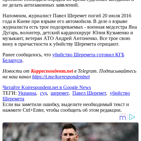
не делать антизаконных заявлений.
Напомним, журналист Павел Шеремет погиб 20 июля 2016
года в Киеве при взрыве его автомобиля. В деле о взрыве
журналиста есть трое подозреваемых - военная медсестра Яна
Дугарь, волонтер, детский кардиохирург Юлия Кузьменко и
музыкант, ветеран АТО Андрей Антоненко. Все трое свою
вину в причастности к убийству Шеремета отрицают.
Ранее сообщалось, что
убийство Шеремета готовил КГБ
Беларуси
.
Новости от
Корреспондент.net
в Telegram. Подписывайтесь
на наш канал
https://t.me/korrespondentnet
Читайте Korrespondent.net в Google News
ТЕГИ:
Украина
,
суд
,
шеремет
,
Павел Шеремет
,
убийство
Шеремета
Если вы заметили ошибку, выделите необходимый текст и
нажмите Ctrl+Enter, чтобы сообщить об этом редакции.