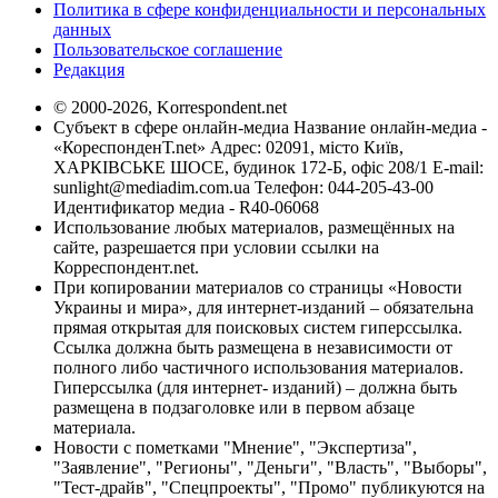
Политика в сфере конфиденциальности и персональных
данных
Пользовательское соглашение
Редакция
© 2000-2026, Korrespondent.net
Субъект в сфере онлайн-медиа Название онлайн-медиа -
«КореспонденТ.net» Адрес: 02091, місто Київ,
ХАРКІВСЬКЕ ШОСЕ, будинок 172-Б, офіс 208/1 E-mail:
sunlight@mediadim.com.ua
Телефон: 044-205-43-00
Идентификатор медиа - R40-06068
Использование любых материалов, размещённых на
сайте, разрешается при условии ссылки на
Корреспондент.net.
При копировании материалов со страницы «Новости
Украины и мира», для интернет-изданий – обязательна
прямая открытая для поисковых систем гиперссылка.
Ссылка должна быть размещена в независимости от
полного либо частичного использования материалов.
Гиперссылка (для интернет- изданий) – должна быть
размещена в подзаголовке или в первом абзаце
материала.
Новости с пометками "Мнение", "Экспертиза",
"Заявление", "Регионы", "Деньги", "Власть", "Выборы",
"Тест-драйв", "Спецпроекты", "Промо" публикуются на