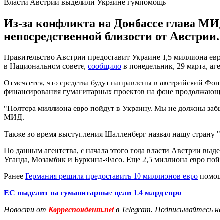
Власти Австрии выделили Украине гумпомощь
Из-за конфликта на Донбассе глава МИ
непосредственной близости от Австрии.
Правительство Австрии предоставит Украине 1,5 миллиона ев
в Национальном совете,
сообщило
в понедельник, 29 марта, аг
Отмечается, что средства будут направлены в австрийский Фон
финансирования гуманитарных проектов на фоне продолжающе
"Полтора миллиона евро пойдут в Украину. Мы не должны забыв
МИД.
Также во время выступления Шалленберг назвал нашу страну "г
По данным агентства, с начала этого года власти Австрии выд
Уганда, Мозамбик и Буркина-Фасо. Еще 2,5 миллиона евро по
Ранее
Германия решила предоставить 10 миллионов евро
помощ
ЕС выделит на гуманитарные цели 1,4 млрд евро
Новости от
Корреспондент.net
в Telegram. Подписывайтесь н