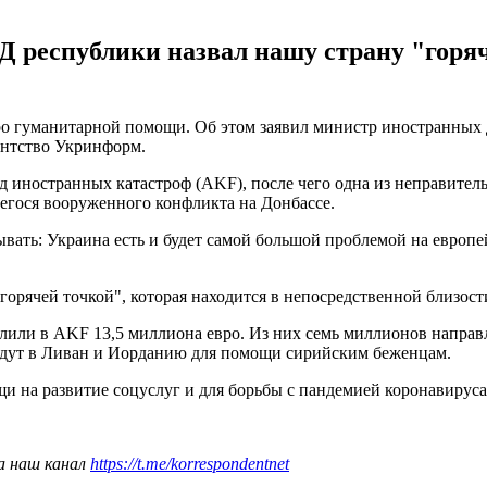
Д республики назвал нашу страну "горяч
ро гуманитарной помощи. Об этом заявил министр иностранных
ентство Укринформ.
д иностранных катастроф (AKF), после чего одна из неправител
гося вооруженного конфликта на Донбассе.
ать: Украина есть и будет самой большой проблемой на европейс
орячей точкой", которая находится в непосредственной близост
елили в AKF 13,5 миллиона евро. Из них семь миллионов направ
йдут в Ливан и Иорданию для помощи сирийским беженцам.
и на развитие соцуслуг и для борьбы с пандемией коронавируса
а наш канал
https://t.me/korrespondentnet