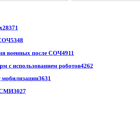
х
28371
 СОЧ
5348
ия военных после СОЧ
4911
рм с использованием роботов
4262
т мобилизации
3631
- СМИ
3027