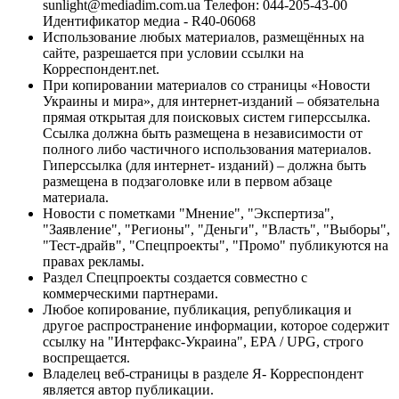
sunlight@mediadim.com.ua
Телефон: 044-205-43-00
Идентификатор медиа - R40-06068
Использование любых материалов, размещённых на
сайте, разрешается при условии ссылки на
Корреспондент.net.
При копировании материалов со страницы «Новости
Украины и мира», для интернет-изданий – обязательна
прямая открытая для поисковых систем гиперссылка.
Ссылка должна быть размещена в независимости от
полного либо частичного использования материалов.
Гиперссылка (для интернет- изданий) – должна быть
размещена в подзаголовке или в первом абзаце
материала.
Новости с пометками "Мнение", "Экспертиза",
"Заявление", "Регионы", "Деньги", "Власть", "Выборы",
"Тест-драйв", "Спецпроекты", "Промо" публикуются на
правах рекламы.
Раздел Спецпроекты создается совместно с
коммерческими партнерами.
Любое копирование, публикация, републикация и
другое распространение информации, которое содержит
ссылку на "Интерфакс-Украина", EPA / UPG, строго
воспрещается.
Владелец веб-страницы в разделе Я- Корреспондент
является автор публикации.