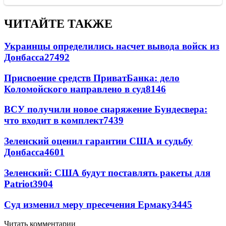
ЧИТАЙТЕ ТАКЖЕ
Украинцы определились насчет вывода войск из
Донбасса
27492
Присвоение средств ПриватБанка: дело
Коломойского направлено в суд
8146
ВСУ получили новое снаряжение Бундесвера:
что входит в комплект
7439
Зеленский оценил гарантии США и судьбу
Донбасса
4601
Зеленский: США будут поставлять ракеты для
Patriot
3904
Суд изменил меру пресечения Ермаку
3445
Читать комментарии