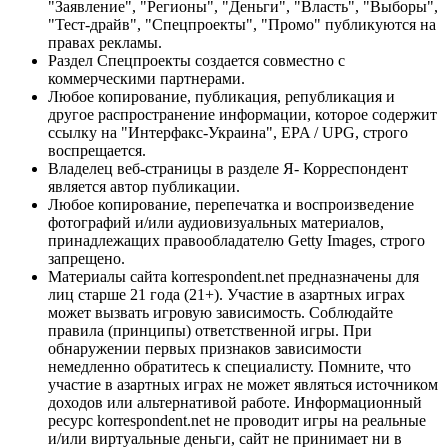
"Заявление", "Регионы", "Деньги", "Власть", "Выборы",
"Тест-драйв", "Спецпроекты", "Промо" публикуются на
правах рекламы.
Раздел Спецпроекты создается совместно с
коммерческими партнерами.
Любое копирование, публикация, републикация и
другое распространение информации, которое содержит
ссылку на "Интерфакс-Украина", EPA / UPG, строго
воспрещается.
Владелец веб-страницы в разделе Я- Корреспондент
является автор публикации.
Любое копирование, перепечатка и воспроизведение
фотографий и/или аудиовизуальных материалов,
принадлежащих правообладателю Getty Images, строго
запрещено.
Материалы сайта korrespondent.net предназначены для
лиц старше 21 года (21+). Участие в азартных играх
может вызвать игровую зависимость. Соблюдайте
правила (принципы) ответственной игры. При
обнаружении первых признаков зависимости
немедленно обратитесь к специалисту. Помните, что
участие в азартных играх не может являться источником
доходов или альтернативой работе. Информационный
ресурс korrespondent.net не проводит игры на реальные
и/или виртуальные деньги, сайт не принимает ни в