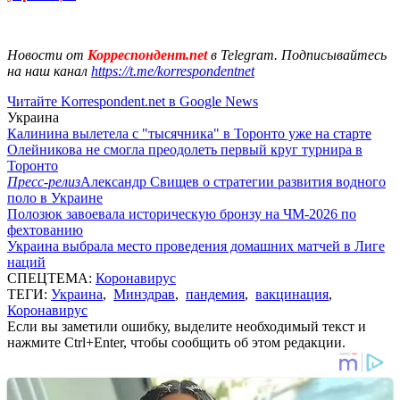
Новости от
Корреспондент.net
в Telegram. Подписывайтесь
на наш канал
https://t.me/korrespondentnet
Читайте Korrespondent.net в Google News
Украина
Калинина вылетела с "тысячника" в Торонто уже на старте
Олейникова не смогла преодолеть первый круг турнира в
Торонто
Пресс-релиз
Александр Свищев о стратегии развития водного
поло в Украине
Полозюк завоевала историческую бронзу на ЧМ-2026 по
фехтованию
Украина выбрала место проведения домашних матчей в Лиге
наций
СПЕЦТЕМА:
Коронавирус
ТЕГИ:
Украина
,
Минздрав
,
пандемия
,
вакцинация
,
Коронавирус
Если вы заметили ошибку, выделите необходимый текст и
нажмите Ctrl+Enter, чтобы сообщить об этом редакции.