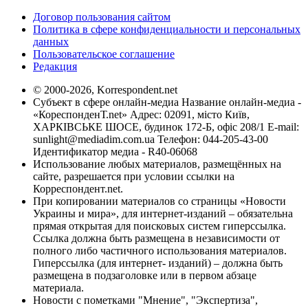
Договор пользования сайтом
Политика в сфере конфиденциальности и персональных
данных
Пользовательское соглашение
Редакция
© 2000-2026, Korrespondent.net
Субъект в сфере онлайн-медиа Название онлайн-медиа -
«КореспонденТ.net» Адрес: 02091, місто Київ,
ХАРКІВСЬКЕ ШОСЕ, будинок 172-Б, офіс 208/1 E-mail:
sunlight@mediadim.com.ua
Телефон: 044-205-43-00
Идентификатор медиа - R40-06068
Использование любых материалов, размещённых на
сайте, разрешается при условии ссылки на
Корреспондент.net.
При копировании материалов со страницы «Новости
Украины и мира», для интернет-изданий – обязательна
прямая открытая для поисковых систем гиперссылка.
Ссылка должна быть размещена в независимости от
полного либо частичного использования материалов.
Гиперссылка (для интернет- изданий) – должна быть
размещена в подзаголовке или в первом абзаце
материала.
Новости с пометками "Мнение", "Экспертиза",