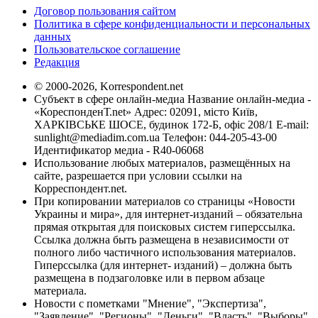
Договор пользования сайтом
Политика в сфере конфиденциальности и персональных
данных
Пользовательское соглашение
Редакция
© 2000-2026, Korrespondent.net
Субъект в сфере онлайн-медиа Название онлайн-медиа -
«КореспонденТ.net» Адрес: 02091, місто Київ,
ХАРКІВСЬКЕ ШОСЕ, будинок 172-Б, офіс 208/1 E-mail:
sunlight@mediadim.com.ua
Телефон: 044-205-43-00
Идентификатор медиа - R40-06068
Использование любых материалов, размещённых на
сайте, разрешается при условии ссылки на
Корреспондент.net.
При копировании материалов со страницы «Новости
Украины и мира», для интернет-изданий – обязательна
прямая открытая для поисковых систем гиперссылка.
Ссылка должна быть размещена в независимости от
полного либо частичного использования материалов.
Гиперссылка (для интернет- изданий) – должна быть
размещена в подзаголовке или в первом абзаце
материала.
Новости с пометками "Мнение", "Экспертиза",
"Заявление", "Регионы", "Деньги", "Власть", "Выборы",