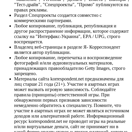
"Тест-драйв", "Спецпроекты", "Промо" публикуются на
правах рекламы.
Раздел Спецпроекты создается совместно с
коммерческими партнерами.
Любое копирование, публикация, републикация и
другое распространение информации, которое содержит
ссылку на "Интерфакс-Украина", EPA / UPG, строго
воспрещается.
Владелец веб-страницы в разделе Я- Корреспондент
является автор публикации.
Любое копирование, перепечатка и воспроизведение
фотографий и/или аудиовизуальных материалов,
принадлежащих правообладателю Getty Images, строго
запрещено.
Материалы сайта korrespondent.net предназначены для
лиц старше 21 года (21+). Участие в азартных играх
может вызвать игровую зависимость. Соблюдайте
правила (принципы) ответственной игры. При
обнаружении первых признаков зависимости
немедленно обратитесь к специалисту. Помните, что
участие в азартных играх не может являться источником
доходов или альтернативой работе. Информационный
ресурс korrespondent.net не проводит игры на реальные
и/или виртуальные деньги, сайт не принимает ни в
какой форме оплату ставок и других платежей, которые