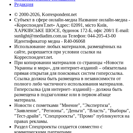
Редакция
© 2000-2026, Korrespondent.net
Субъект в сфере онлайн-медиа Название онлайн-медиа -
«КореспонденТ.net» Адрес: 02091, місто Київ,
ХАРКІВСЬКЕ ШОСЕ, будинок 172-Б, офіс 208/1 E-mail:
sunlight@mediadim.com.ua
Телефон: 044-205-43-00
Идентификатор медиа - R40-06068
Использование любых материалов, размещённых на
сайте, разрешается при условии ссылки на
Корреспондент.net.
При копировании материалов со страницы «Новости
Украины и мира», для интернет-изданий – обязательна
прямая открытая для поисковых систем гиперссылка.
Ссылка должна быть размещена в независимости от
полного либо частичного использования материалов.
Гиперссылка (для интернет- изданий) – должна быть
размещена в подзаголовке или в первом абзаце
материала.
Новости с пометками "Мнение", "Экспертиза",
"Заявление", "Регионы", "Деньги", "Власть", "Выборы",
"Тест-драйв", "Спецпроекты", "Промо" публикуются на
правах рекламы.
Раздел Спецпроекты создается совместно с
коммерческими партнерами.