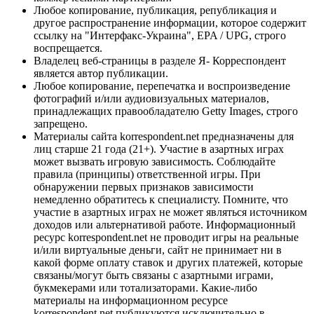
Любое копирование, публикация, републикация и
другое распространение информации, которое содержит
ссылку на "Интерфакс-Украина", EPA / UPG, строго
воспрещается.
Владелец веб-страницы в разделе Я- Корреспондент
является автор публикации.
Любое копирование, перепечатка и воспроизведение
фотографий и/или аудиовизуальных материалов,
принадлежащих правообладателю Getty Images, строго
запрещено.
Материалы сайта korrespondent.net предназначены для
лиц старше 21 года (21+). Участие в азартных играх
может вызвать игровую зависимость. Соблюдайте
правила (принципы) ответственной игры. При
обнаружении первых признаков зависимости
немедленно обратитесь к специалисту. Помните, что
участие в азартных играх не может являться источником
доходов или альтернативой работе. Информационный
ресурс korrespondent.net не проводит игры на реальные
и/или виртуальные деньги, сайт не принимает ни в
какой форме оплату ставок и других платежей, которые
связаны/могут быть связаны с азартными играми,
букмекерами или тотализаторами. Какие-либо
материалы на информационном ресурсе
korrespondent.net публикуются исключительно в