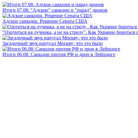
Итоги 07.08: "Адские" санкции и "парад" дронов
Адские санкции. Решение Сената США
"Охотиться на лучника, а не на стрелу". Как Украине бороться 
Загадочный звук напугал Москву: что это было
Итоги 06.08: Санкции против РФ и дрон в Лейпциге