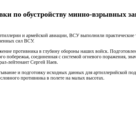
ки по обустройству минно-взрывных за
артиллерии и армейской авиации, ВСУ выполнили практические
ненных сил ВСУ.
ение противника в глубину обороны наших войск. Подготовлен
о побережья, соединенная с системой огневого поражения, знач
ал-лейтенант Сергей Наев.
тывание и подготовку исходных данных для артиллерийской по
словного противника в полете на малых высотах.