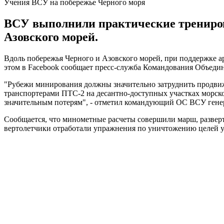
Учения ВСУ на побережье Черного моря
ВСУ выполнили практические трениров
Азовского морей.
Вдоль побережья Черного и Азовского морей, при поддержке 
этом в Facebook сообщает пресс-служба Командования Объеди
"Рубежи минирования должны значительно затруднить продвиж
транспортерами ПТС-2 на десантно-доступных участках морског
значительным потерям", - отметил командующий ОС ВСУ генер
Сообщается, что минометные расчеты совершили марш, развер
вертолетчики отработали упражнения по уничтожению целей у