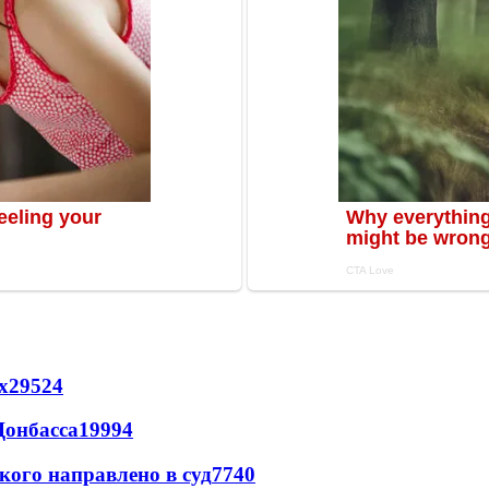
х
29524
Донбасса
19994
кого направлено в суд
7740