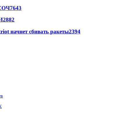
 СОЧ
7643
И
2882
triot начнет сбивать ракеты
2394
ев
К