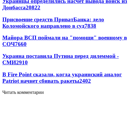
Украинцы определились насчет вывода войск из
Донбасса
20822
Присвоение средств ПриватБанка: дело
Коломойского направлено в суд
7838
Майора ВСП поймали на "помощи" военному в
СОЧ
7660
Украина поставила Путина перед дилеммой -
СМИ
2910
В Fire Point сказали, когда украинский аналог
Patriot начнет сбивать ракеты
2402
Читать комментарии