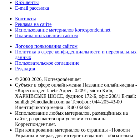
RSS-ленты
E-mail рассылка
Контакты
Реклама на сайте
Использование материалов korrespondent.net
Правила пользования сайтом
Договор пользования сайтом
Политика в сфере конфиденциальности и персональных
данных
Пользовательское соглашение
Редакция
© 2000-2026, Korrespondent.net
Субъект в сфере онлайн-медиа Название онлайн-медиа -
«КореспонденТ.net» Адрес: 02091, місто Київ,
ХАРКІВСЬКЕ ШОСЕ, будинок 172-Б, офіс 208/1 E-mail:
sunlight@mediadim.com.ua
Телефон: 044-205-43-00
Идентификатор медиа - R40-06068
Использование любых материалов, размещённых на
сайте, разрешается при условии ссылки на
Корреспондент.net.
При копировании материалов со страницы «Новости
Украины и мира», для интернет-изданий – обязательна