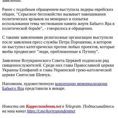
заявлении.
Ранее с подобным обращением выступила лидеры еврейских
общин. "Серьезное беспокойство вызывает навешивания
политических ярлыков на мемориал и попытки
использования темы чествования памяти жертв Бабьего Яра в
политической борьбе", - говорилось в обращении.
С такими заявлениями религиозные организации выступили
после заявления пресс-службы Петра Порошенко, в котором
он выступил категорически против любых проектов, которые
якобы продвигают "люди, приближенные к Путину".
Заявление Всеукраинского Совета Церквей подписали ряд
священнослужителей. Среди них глава Православной церкви
Украины Епифаний и глава Украинской греко-католической
церкви Святослав Шевчук.
Напомним, художественную
концепцию мемориализации
Бабьего Яра
представили в январе.
Новости от
Корреспондент.net
в Telegram. Подписывайтесь
на наш канал
https://t.me/korrespondentnet