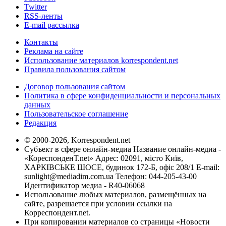
Twitter
RSS-ленты
E-mail рассылка
Контакты
Реклама на сайте
Использование материалов korrespondent.net
Правила пользования сайтом
Договор пользования сайтом
Политика в сфере конфиденциальности и персональных
данных
Пользовательское соглашение
Редакция
© 2000-2026, Korrespondent.net
Субъект в сфере онлайн-медиа Название онлайн-медиа -
«КореспонденТ.net» Адрес: 02091, місто Київ,
ХАРКІВСЬКЕ ШОСЕ, будинок 172-Б, офіс 208/1 E-mail:
sunlight@mediadim.com.ua
Телефон: 044-205-43-00
Идентификатор медиа - R40-06068
Использование любых материалов, размещённых на
сайте, разрешается при условии ссылки на
Корреспондент.net.
При копировании материалов со страницы «Новости