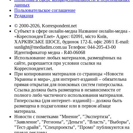
данных
Пользовательское соглашение
Редакция
© 2000-2026, Korrespondent.net
Субъект в сфере онлайн-медиа Название онлайн-медиа -
«КореспонденТ.net» Адрес: 02091, місто Київ,
ХАРКІВСЬКЕ ШОСЕ, будинок 172-Б, офіс 208/1 E-mail:
sunlight@mediadim.com.ua
Телефон: 044-205-43-00
Идентификатор медиа - R40-06068
Использование любых материалов, размещённых на
сайте, разрешается при условии ссылки на
Корреспондент.net.
При копировании материалов со страницы «Новости
Украины и мира», для интернет-изданий – обязательна
прямая открытая для поисковых систем гиперссылка.
Ссылка должна быть размещена в независимости от
полного либо частичного использования материалов.
Гиперссылка (для интернет- изданий) – должна быть
размещена в подзаголовке или в первом абзаце
материала.
Новости с пометками "Мнение", "Экспертиза",
"Заявление", "Регионы", "Деньги", "Власть", "Выборы",
"Тест-драйв", "Спецпроекты", "Промо" публикуются на
правах рекламы.