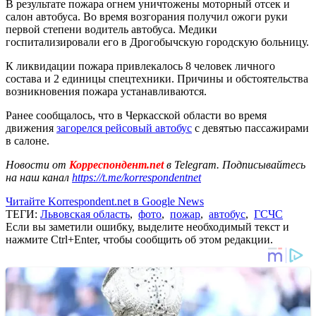
В результате пожара огнем уничтожены моторный отсек и
салон автобуса. Во время возгорания получил ожоги руки
первой степени водитель автобуса. Медики
госпитализировали его в Дрогобычскую городскую больницу.
К ликвидации пожара привлекалось 8 человек личного
состава и 2 единицы спецтехники. Причины и обстоятельства
возникновения пожара устанавливаются.
Ранее сообщалось, что в Черкасской области во время
движения
загорелся рейсовый автобус
с девятью пассажирами
в салоне.
Новости от
Корреспондент.net
в Telegram. Подписывайтесь
на наш канал
https://t.me/korrespondentnet
Читайте Korrespondent.net в Google News
ТЕГИ:
Львовская область
,
фото
,
пожар
,
автобус
,
ГСЧС
Если вы заметили ошибку, выделите необходимый текст и
нажмите Ctrl+Enter, чтобы сообщить об этом редакции.