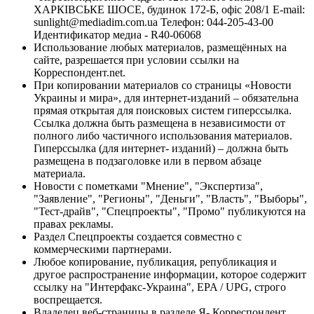
ХАРКІВСЬКЕ ШОСЕ, будинок 172-Б, офіс 208/1 E-mail:
sunlight@mediadim.com.ua
Телефон: 044-205-43-00
Идентификатор медиа - R40-06068
Использование любых материалов, размещённых на
сайте, разрешается при условии ссылки на
Корреспондент.net.
При копировании материалов со страницы «Новости
Украины и мира», для интернет-изданий – обязательна
прямая открытая для поисковых систем гиперссылка.
Ссылка должна быть размещена в независимости от
полного либо частичного использования материалов.
Гиперссылка (для интернет- изданий) – должна быть
размещена в подзаголовке или в первом абзаце
материала.
Новости с пометками "Мнение", "Экспертиза",
"Заявление", "Регионы", "Деньги", "Власть", "Выборы",
"Тест-драйв", "Спецпроекты", "Промо" публикуются на
правах рекламы.
Раздел Спецпроекты создается совместно с
коммерческими партнерами.
Любое копирование, публикация, републикация и
другое распространение информации, которое содержит
ссылку на "Интерфакс-Украина", EPA / UPG, строго
воспрещается.
Владелец веб-страницы в разделе Я- Корреспондент