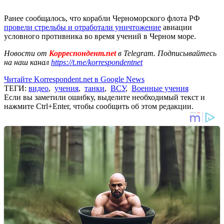
Ранее сообщалось, что корабли Черноморского флота РФ
провели стрельбы и отработали уничтожение
авиации
условного противника во время учений в Черном море.
Новости от
Корреспондент.net
в Telegram. Подписывайтесь
на наш канал
https://t.me/korrespondentnet
Читайте Korrespondent.net в Google News
ТЕГИ:
видео
,
учения
,
танки
,
ВСУ
,
Военные учения
Если вы заметили ошибку, выделите необходимый текст и
нажмите Ctrl+Enter, чтобы сообщить об этом редакции.