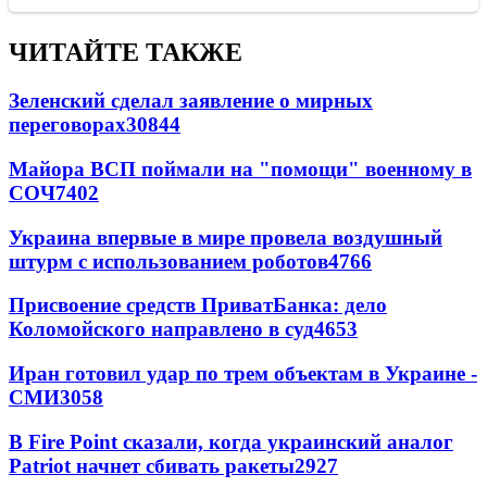
ЧИТАЙТЕ ТАКЖЕ
Зеленский сделал заявление о мирных
переговорах
30844
Майора ВСП поймали на "помощи" военному в
СОЧ
7402
Украина впервые в мире провела воздушный
штурм с использованием роботов
4766
Присвоение средств ПриватБанка: дело
Коломойского направлено в суд
4653
Иран готовил удар по трем объектам в Украине -
СМИ
3058
В Fire Point сказали, когда украинский аналог
Patriot начнет сбивать ракеты
2927