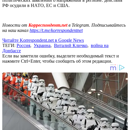
политических заявлений о напряжении в регионе. действия
РФ осудили в НАТО, ЕС и США.
Новости от
Корреспондент.net
в Telegram. Подписывайтесь
на наш канал
https://t.me/korrespondentnet
Читайте Korrespondent.net в Google News
ТЕГИ:
Россия
,
Украина
,
Виталий Кличко
,
война на
Донбассе
Если вы заметили ошибку, выделите необходимый текст и
нажмите Ctrl+Enter, чтобы сообщить об этом редакции.