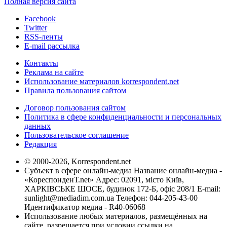
Полная версия сайта
Facebook
Twitter
RSS-ленты
E-mail рассылка
Контакты
Реклама на сайте
Использование материалов korrespondent.net
Правила пользования сайтом
Договор пользования сайтом
Политика в сфере конфиденциальности и персональных
данных
Пользовательское соглашение
Редакция
© 2000-2026, Korrespondent.net
Субъект в сфере онлайн-медиа Название онлайн-медиа -
«КореспонденТ.net» Адрес: 02091, місто Київ,
ХАРКІВСЬКЕ ШОСЕ, будинок 172-Б, офіс 208/1 E-mail:
sunlight@mediadim.com.ua
Телефон: 044-205-43-00
Идентификатор медиа - R40-06068
Использование любых материалов, размещённых на
сайте, разрешается при условии ссылки на