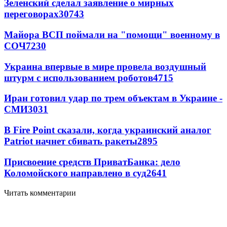
Зеленский сделал заявление о мирных
переговорах
30743
Майора ВСП поймали на "помощи" военному в
СОЧ
7230
Украина впервые в мире провела воздушный
штурм с использованием роботов
4715
Иран готовил удар по трем объектам в Украине -
СМИ
3031
В Fire Point сказали, когда украинский аналог
Patriot начнет сбивать ракеты
2895
Присвоение средств ПриватБанка: дело
Коломойского направлено в суд
2641
Читать комментарии