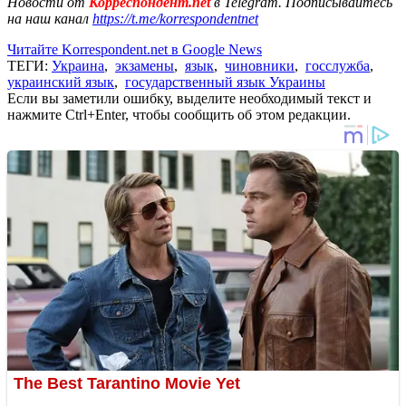
Новости от
Корреспондент.net
в Telegram. Подписывайтесь
на наш канал
https://t.me/korrespondentnet
Читайте Korrespondent.net в Google News
ТЕГИ:
Украина
,
экзамены
,
язык
,
чиновники
,
госслужба
,
украинский язык
,
государственный язык Украины
Если вы заметили ошибку, выделите необходимый текст и
нажмите Ctrl+Enter, чтобы сообщить об этом редакции.