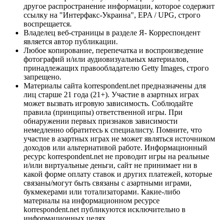
другое распространение информации, которое содержит
ссылку на "Интерфакс-Украина", EPA / UPG, строго
воспрещается.
Владелец веб-страницы в разделе Я- Корреспондент
является автор публикации.
Любое копирование, перепечатка и воспроизведение
фотографий и/или аудиовизуальных материалов,
принадлежащих правообладателю Getty Images, строго
запрещено.
Материалы сайта korrespondent.net предназначены для
лиц старше 21 года (21+). Участие в азартных играх
может вызвать игровую зависимость. Соблюдайте
правила (принципы) ответственной игры. При
обнаружении первых признаков зависимости
немедленно обратитесь к специалисту. Помните, что
участие в азартных играх не может являться источником
доходов или альтернативой работе. Информационный
ресурс korrespondent.net не проводит игры на реальные
и/или виртуальные деньги, сайт не принимает ни в
какой форме оплату ставок и других платежей, которые
связаны/могут быть связаны с азартными играми,
букмекерами или тотализаторами. Какие-либо
материалы на информационном ресурсе
korrespondent.net публикуются исключительно в
информационных целях.