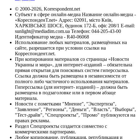
© 2000-2026, Korrespondent.net
Субъект в сфере онлайн-медиа Название онлайн-медиа -
«КореспонденТ.net» Адрес: 02091, місто Київ,
ХАРКІВСЬКЕ ШОСЕ, будинок 172-Б, офіс 208/1 E-mail:
sunlight@mediadim.com.ua
Телефон: 044-205-43-00
Идентификатор медиа - R40-06068
Использование любых материалов, размещённых на
сайте, разрешается при условии ссылки на
Корреспондент.net.
При копировании материалов со страницы «Новости
Украины и мира», для интернет-изданий – обязательна
прямая открытая для поисковых систем гиперссылка.
Ссылка должна быть размещена в независимости от
полного либо частичного использования материалов.
Гиперссылка (для интернет- изданий) – должна быть
размещена в подзаголовке или в первом абзаце
материала.
Новости с пометками "Мнение", "Экспертиза",
"Заявление", "Регионы", "Деньги", "Власть", "Выборы",
"Тест-драйв", "Спецпроекты", "Промо" публикуются на
правах рекламы.
Раздел Спецпроекты создается совместно с
коммерческими партнерами.
Любое копирование, публикация, републикация и