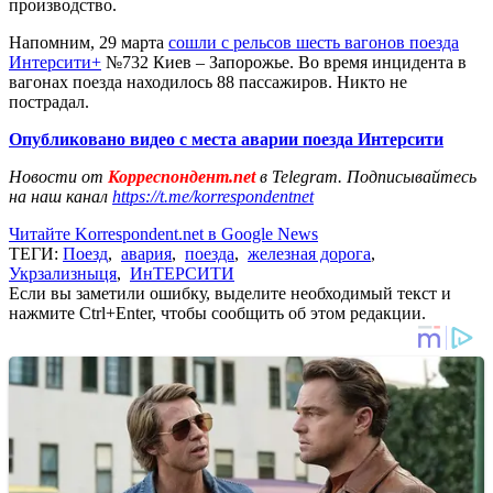
производство.
Напомним, 29 марта
сошли с рельсов шесть вагонов поезда
Интерсити+
№732 Киев – Запорожье. Во время инцидента в
вагонах поезда находилось 88 пассажиров. Никто не
пострадал.
Опубликовано видео с места аварии поезда Интерсити
Новости от
Корреспондент.net
в Telegram. Подписывайтесь
на наш канал
https://t.me/korrespondentnet
Читайте Korrespondent.net в Google News
ТЕГИ:
Поезд
,
авария
,
поезда
,
железная дорога
,
Укрзализныця
,
ИнТЕРСИТИ
Если вы заметили ошибку, выделите необходимый текст и
нажмите Ctrl+Enter, чтобы сообщить об этом редакции.