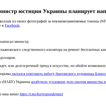
инистр юстиции Украины планирует нап
ллаж из своих фотографий за невзаимозаменяемые токены (NFT
е в
Facebook
.
 написал министр.
укьяновского следственного изолятора на ремонт бесплатных кам
 долларов.
спадет, или долгосрочный тренд в искусстве, но обойти возможнос
тюрьмы
пытался повторить работу британского художника Бэнкс
ро (НАБУ) Украины
возбудило уголовное дело против министра 
а наш канал
https://t.me/korrespondentnet