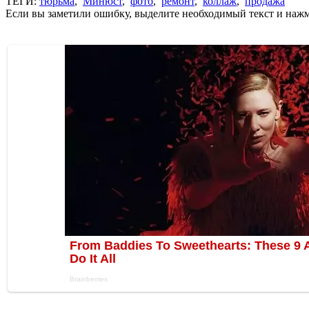
ТЕГИ:
тюрьма
,
Минюст
,
фото
,
ремонт
,
коллаж
,
продажа
Если вы заметили ошибку, выделите необходимый текст и нажми