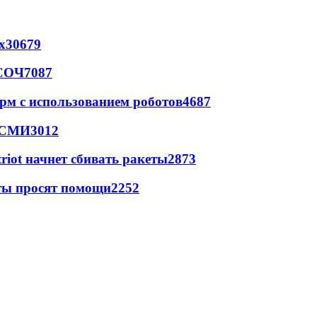
х
30679
 СОЧ
7087
рм с использованием роботов
4687
- СМИ
3012
triot начнет сбивать ракеты
2873
сты просят помощи
2252