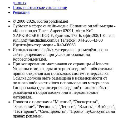
данных
Пользовательское соглашение
Редакция
© 2000-2026, Korrespondent.net
Субъект в сфере онлайн-медиа Название онлайн-медиа -
«КореспонденТ.net» Адрес: 02091, місто Київ,
ХАРКІВСЬКЕ ШОСЕ, будинок 172-Б, офіс 208/1 E-mail:
sunlight@mediadim.com.ua
Телефон: 044-205-43-00
Идентификатор медиа - R40-06068
Использование любых материалов, размещённых на
сайте, разрешается при условии ссылки на
Корреспондент.net.
При копировании материалов со страницы «Новости
Украины и мира», для интернет-изданий – обязательна
прямая открытая для поисковых систем гиперссылка.
Ссылка должна быть размещена в независимости от
полного либо частичного использования материалов.
Гиперссылка (для интернет- изданий) – должна быть
размещена в подзаголовке или в первом абзаце
материала.
Новости с пометками "Мнение", "Экспертиза",
"Заявление", "Регионы", "Деньги", "Власть", "Выборы",
"Тест-драйв", "Спецпроекты", "Промо" публикуются на
правах рекламы.