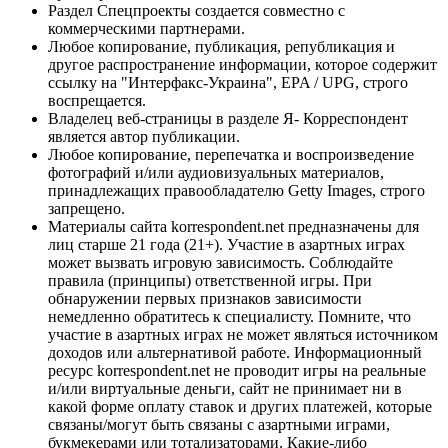
Раздел Спецпроекты создается совместно с
коммерческими партнерами.
Любое копирование, публикация, републикация и
другое распространение информации, которое содержит
ссылку на "Интерфакс-Украина", EPA / UPG, строго
воспрещается.
Владелец веб-страницы в разделе Я- Корреспондент
является автор публикации.
Любое копирование, перепечатка и воспроизведение
фотографий и/или аудиовизуальных материалов,
принадлежащих правообладателю Getty Images, строго
запрещено.
Материалы сайта korrespondent.net предназначены для
лиц старше 21 года (21+). Участие в азартных играх
может вызвать игровую зависимость. Соблюдайте
правила (принципы) ответственной игры. При
обнаружении первых признаков зависимости
немедленно обратитесь к специалисту. Помните, что
участие в азартных играх не может являться источником
доходов или альтернативой работе. Информационный
ресурс korrespondent.net не проводит игры на реальные
и/или виртуальные деньги, сайт не принимает ни в
какой форме оплату ставок и других платежей, которые
связаны/могут быть связаны с азартными играми,
букмекерами или тотализаторами. Какие-либо