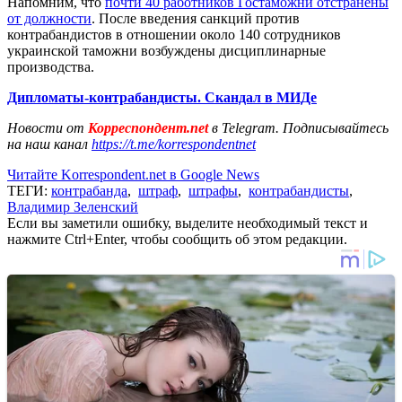
Напомним, что
почти 40 работников Гостаможни отстранены
от должности
. После введения санкций против
контрабандистов в отношении около 140 сотрудников
украинской таможни возбуждены дисциплинарные
производства.
Дипломаты-контрабандисты. Скандал в МИДе
Новости от
Корреспондент.net
в Telegram. Подписывайтесь
на наш канал
https://t.me/korrespondentnet
Читайте Korrespondent.net в Google News
ТЕГИ:
контрабанда
,
штраф
,
штрафы
,
контрабандисты
,
Владимир Зеленский
Если вы заметили ошибку, выделите необходимый текст и
нажмите Ctrl+Enter, чтобы сообщить об этом редакции.