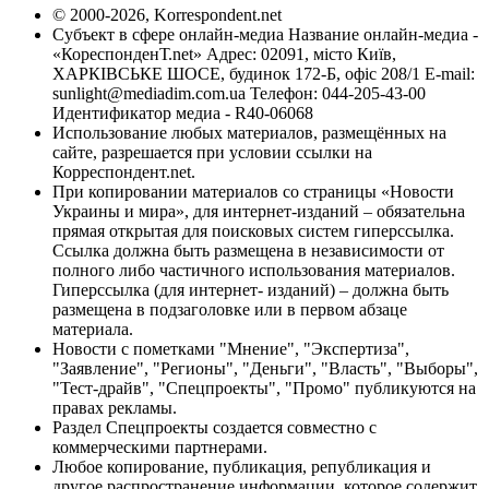
© 2000-2026, Korrespondent.net
Субъект в сфере онлайн-медиа Название онлайн-медиа -
«КореспонденТ.net» Адрес: 02091, місто Київ,
ХАРКІВСЬКЕ ШОСЕ, будинок 172-Б, офіс 208/1 E-mail:
sunlight@mediadim.com.ua
Телефон: 044-205-43-00
Идентификатор медиа - R40-06068
Использование любых материалов, размещённых на
сайте, разрешается при условии ссылки на
Корреспондент.net.
При копировании материалов со страницы «Новости
Украины и мира», для интернет-изданий – обязательна
прямая открытая для поисковых систем гиперссылка.
Ссылка должна быть размещена в независимости от
полного либо частичного использования материалов.
Гиперссылка (для интернет- изданий) – должна быть
размещена в подзаголовке или в первом абзаце
материала.
Новости с пометками "Мнение", "Экспертиза",
"Заявление", "Регионы", "Деньги", "Власть", "Выборы",
"Тест-драйв", "Спецпроекты", "Промо" публикуются на
правах рекламы.
Раздел Спецпроекты создается совместно с
коммерческими партнерами.
Любое копирование, публикация, републикация и
другое распространение информации, которое содержит