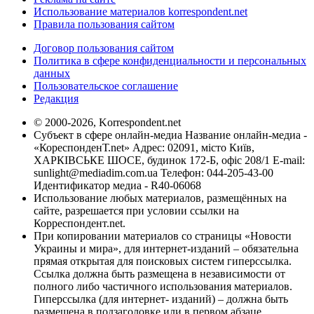
Использование материалов korrespondent.net
Правила пользования сайтом
Договор пользования сайтом
Политика в сфере конфиденциальности и персональных
данных
Пользовательское соглашение
Редакция
© 2000-2026, Korrespondent.net
Субъект в сфере онлайн-медиа Название онлайн-медиа -
«КореспонденТ.net» Адрес: 02091, місто Київ,
ХАРКІВСЬКЕ ШОСЕ, будинок 172-Б, офіс 208/1 E-mail:
sunlight@mediadim.com.ua
Телефон: 044-205-43-00
Идентификатор медиа - R40-06068
Использование любых материалов, размещённых на
сайте, разрешается при условии ссылки на
Корреспондент.net.
При копировании материалов со страницы «Новости
Украины и мира», для интернет-изданий – обязательна
прямая открытая для поисковых систем гиперссылка.
Ссылка должна быть размещена в независимости от
полного либо частичного использования материалов.
Гиперссылка (для интернет- изданий) – должна быть
размещена в подзаголовке или в первом абзаце