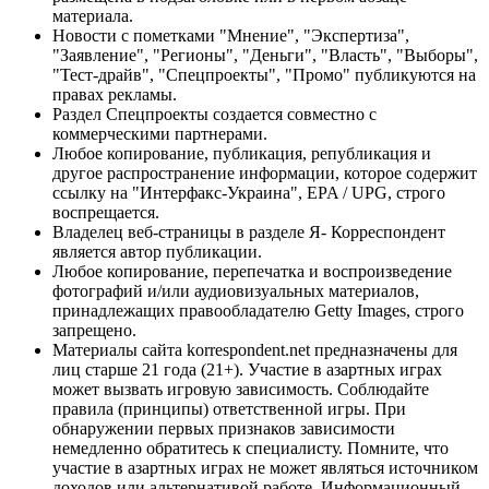
материала.
Новости с пометками "Мнение", "Экспертиза",
"Заявление", "Регионы", "Деньги", "Власть", "Выборы",
"Тест-драйв", "Спецпроекты", "Промо" публикуются на
правах рекламы.
Раздел Спецпроекты создается совместно с
коммерческими партнерами.
Любое копирование, публикация, републикация и
другое распространение информации, которое содержит
ссылку на "Интерфакс-Украина", EPA / UPG, строго
воспрещается.
Владелец веб-страницы в разделе Я- Корреспондент
является автор публикации.
Любое копирование, перепечатка и воспроизведение
фотографий и/или аудиовизуальных материалов,
принадлежащих правообладателю Getty Images, строго
запрещено.
Материалы сайта korrespondent.net предназначены для
лиц старше 21 года (21+). Участие в азартных играх
может вызвать игровую зависимость. Соблюдайте
правила (принципы) ответственной игры. При
обнаружении первых признаков зависимости
немедленно обратитесь к специалисту. Помните, что
участие в азартных играх не может являться источником
доходов или альтернативой работе. Информационный