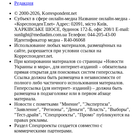
Редакция
© 2000-2026, Korrespondent.net
Субъект в сфере онлайн-медиа Название онлайн-медиа -
«КореспонденТ.net» Адрес: 02091, місто Київ,
ХАРКІВСЬКЕ ШОСЕ, будинок 172-Б, офіс 208/1 E-mail:
sunlight@mediadim.com.ua
Телефон: 044-205-43-00
Идентификатор медиа - R40-06068
Использование любых материалов, размещённых на
сайте, разрешается при условии ссылки на
Корреспондент.net.
При копировании материалов со страницы «Новости
Украины и мира», для интернет-изданий – обязательна
прямая открытая для поисковых систем гиперссылка.
Ссылка должна быть размещена в независимости от
полного либо частичного использования материалов.
Гиперссылка (для интернет- изданий) – должна быть
размещена в подзаголовке или в первом абзаце
материала.
Новости с пометками "Мнение", "Экспертиза",
"Заявление", "Регионы", "Деньги", "Власть", "Выборы",
"Тест-драйв", "Спецпроекты", "Промо" публикуются на
правах рекламы.
Раздел Спецпроекты создается совместно с
коммерческими партнерами.