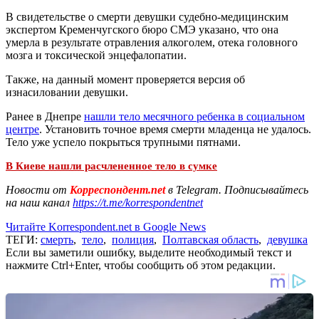
В свидетельстве о смерти девушки судебно-медицинским
экспертом Кременчугского бюро СМЭ указано, что она
умерла в результате отравления алкоголем, отека головного
мозга и токсической энцефалопатии.
Также, на данный момент проверяется версия об
изнасиловании девушки.
Ранее в Днепре
нашли тело месячного ребенка в социальном
центре
. Установить точное время смерти младенца не удалось.
Тело уже успело покрыться трупными пятнами.
В Киеве нашли расчлененное тело в сумке
Новости от
Корреспондент.net
в Telegram. Подписывайтесь
на наш канал
https://t.me/korrespondentnet
Читайте Korrespondent.net в Google News
ТЕГИ:
смерть
,
тело
,
полиция
,
Полтавская область
,
девушка
Если вы заметили ошибку, выделите необходимый текст и
нажмите Ctrl+Enter, чтобы сообщить об этом редакции.