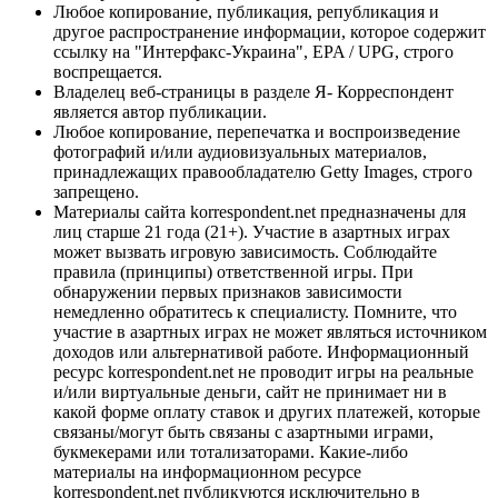
Любое копирование, публикация, републикация и
другое распространение информации, которое содержит
ссылку на "Интерфакс-Украина", EPA / UPG, строго
воспрещается.
Владелец веб-страницы в разделе Я- Корреспондент
является автор публикации.
Любое копирование, перепечатка и воспроизведение
фотографий и/или аудиовизуальных материалов,
принадлежащих правообладателю Getty Images, строго
запрещено.
Материалы сайта korrespondent.net предназначены для
лиц старше 21 года (21+). Участие в азартных играх
может вызвать игровую зависимость. Соблюдайте
правила (принципы) ответственной игры. При
обнаружении первых признаков зависимости
немедленно обратитесь к специалисту. Помните, что
участие в азартных играх не может являться источником
доходов или альтернативой работе. Информационный
ресурс korrespondent.net не проводит игры на реальные
и/или виртуальные деньги, сайт не принимает ни в
какой форме оплату ставок и других платежей, которые
связаны/могут быть связаны с азартными играми,
букмекерами или тотализаторами. Какие-либо
материалы на информационном ресурсе
korrespondent.net публикуются исключительно в