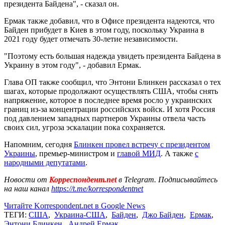
президента Байдена", - сказал он.
Ермак также добавил, что в Офисе президента надеются, что
Байден прибудет в Киев в этом году, поскольку Украина в
2021 году будет отмечать 30-летие независимости.
"Поэтому есть большая надежда увидеть президента Байдена в
Украину в этом году", - добавил Ермак.
Глава ОП также сообщил, что Энтони Блинкен рассказал о тех
шагах, которые продолжают осуществлять США, чтобы снять
напряжение, которое в последнее время росло у украинских
границ из-за концентрации российских войск. И хотя Россия
под давлением западных партнеров Украины отвела часть
своих сил, угроза эскалации пока сохраняется.
Напомним, сегодня
Блинкен провел встречу с президентом
Украины
, премьер-министром и
главой МИД
. А также
с
народными депутатами
.
Новости от
Корреспондент.net
в Telegram. Подписывайтесь
на наш канал
https://t.me/korrespondentnet
Читайте Korrespondent.net в Google News
ТЕГИ:
США
,
Украина-США
,
Байден
,
Джо Байден
,
Ермак
,
Энтони Блинкен
,
Андрей Ермак