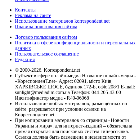
Контакты
Реклама на сайте
Использование материалов korrespondent.net
Правила пользования сайтом
Договор пользования сайтом
Политика в сфере конфиденциальности и персональных
данных
Пользовательское соглашение
Редакция
© 2000-2026, Korrespondent.net
Субъект в сфере онлайн-медиа Название онлайн-медиа -
«КореспонденТ.net» Адрес: 02091, місто Київ,
ХАРКІВСЬКЕ ШОСЕ, будинок 172-Б, офіс 208/1 E-mail:
sunlight@mediadim.com.ua
Телефон: 044-205-43-00
Идентификатор медиа - R40-06068
Использование любых материалов, размещённых на
сайте, разрешается при условии ссылки на
Корреспондент.net.
При копировании материалов со страницы «Новости
Украины и мира», для интернет-изданий – обязательна
прямая открытая для поисковых систем гиперссылка.
Ссылка должна быть размещена в независимости от