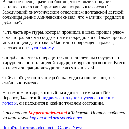
В свою очередь, врачи сообщили, что мальчик получил
ранение в шею где "проходят магистральные сосуды".
Заведующий хирургическим отделением полтавской детской
больницы Денис Хмилевский сказал, что мальчик "родился в
рубашке".
"Эта часть арматуры, которая проникла в шею, прошла рядом
с магистральными сосудами и не повредила их. Также прошла
мимо пищевода и трахеи. Частично повреждена трахея", -
рассказал он
Суспільному
.
Он добавил, что к операции были привлечены сосудистый
хирург, челюстно-лицевой хирург, хирург-эндоскопист. Всего
во время операции дежурили с десяток врачей.
Сейчас общее состояние ребенка медики оценивают, как
стабильно тяжелое.
Напомним, в тире, который находится в гимназии №9
Черкасс, 14-летний
подросток получил пулевое ранение
головы
, он находится в крайне тяжелом состоянии.
Новости от
Корреспондент.net
в Telegram. Подписывайтесь
на наш канал
https://t.me/korrespondentnet
Читайте Korrespondent.net в Google News