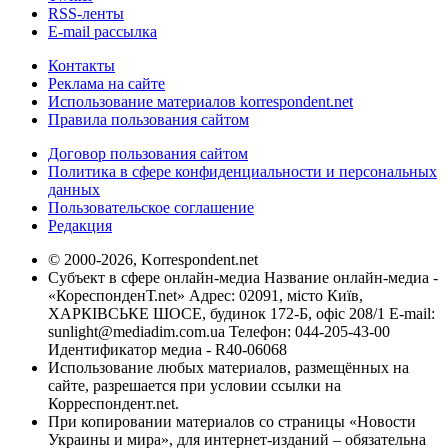
RSS-ленты
E-mail рассылка
Контакты
Реклама на сайте
Использование материалов korrespondent.net
Правила пользования сайтом
Договор пользования сайтом
Политика в сфере конфиденциальности и персональных
данных
Пользовательское соглашение
Редакция
© 2000-2026, Korrespondent.net
Субъект в сфере онлайн-медиа Название онлайн-медиа -
«КореспонденТ.net» Адрес: 02091, місто Київ,
ХАРКІВСЬКЕ ШОСЕ, будинок 172-Б, офіс 208/1 E-mail:
sunlight@mediadim.com.ua
Телефон: 044-205-43-00
Идентификатор медиа - R40-06068
Использование любых материалов, размещённых на
сайте, разрешается при условии ссылки на
Корреспондент.net.
При копировании материалов со страницы «Новости
Украины и мира», для интернет-изданий – обязательна