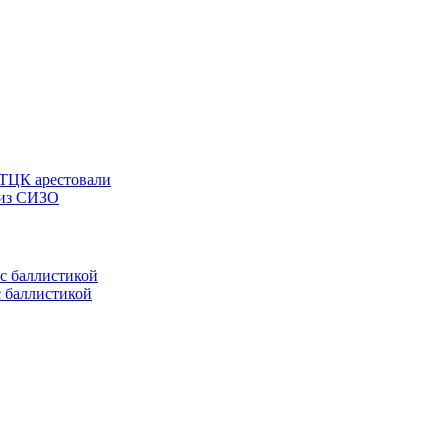
 ТЦК арестовали
 из СИЗО
с баллистикой