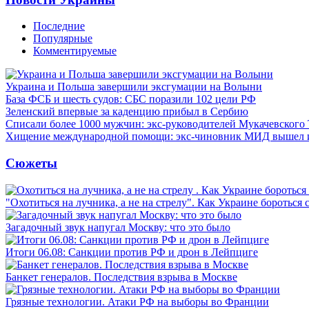
Последние
Популярные
Комментируемые
Украина и Польша завершили эксгумации на Волыни
База ФСБ и шесть судов: СБС поразили 102 цели РФ
Зеленский впервые за каденцию прибыл в Сербию
Списали более 1000 мужчин: экс-руководителей Мукачевского
Хищение международной помощи: экс-чиновник МИД вышел
Сюжеты
"Охотиться на лучника, а не на стрелу". Как Украине бороться 
Загадочный звук напугал Москву: что это было
Итоги 06.08: Санкции против РФ и дрон в Лейпциге
Банкет генералов. Последствия взрыва в Москве
Грязные технологии. Атаки РФ на выборы во Франции