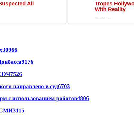
х
30966
Донбасса
9176
 СОЧ
7526
кого направлено в суд
6703
рм с использованием роботов
4806
- СМИ
3115