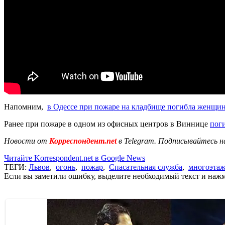
Напомним,
в Одессе при пожаре на кладбище погибла женщи
Ранее при пожаре в одном из офисных центров в Виннице
поги
Новости от
Корреспондент.net
в Telegram. Подписывайтесь н
Читайте Korrespondent.net в Google News
ТЕГИ:
Львов
,
огонь
,
пожар
,
Спасательная служба
,
многоэтаж
Если вы заметили ошибку, выделите необходимый текст и нажми