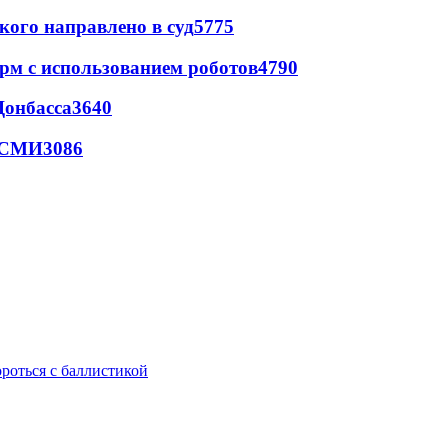
кого направлено в суд
5775
рм с использованием роботов
4790
Донбасса
3640
- СМИ
3086
ороться с баллистикой