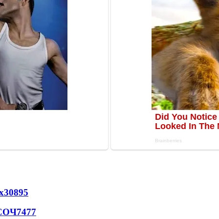
х
30895
 СОЧ
7477