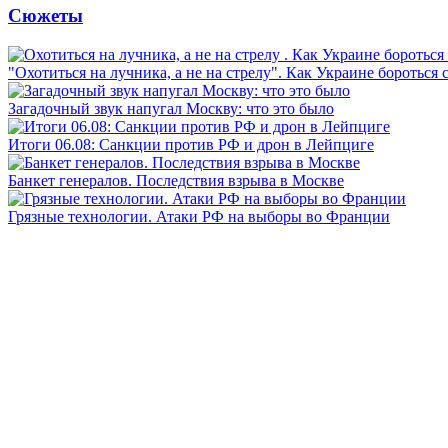
Сюжеты
"Охотиться на лучника, а не на стрелу". Как Украине бороться 
Загадочный звук напугал Москву: что это было
Итоги 06.08: Санкции против РФ и дрон в Лейпциге
Банкет генералов. Последствия взрыва в Москве
Грязные технологии. Атаки РФ на выборы во Франции