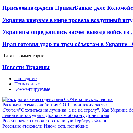
Присвоение средств ПриватБанка: дело Коломойс
Украина впервые в мире провела воздушный шту
Украинцы определились насчет вывода войск из 
Иран готовил удар по трем объектам в Украине 
Читать комментарии
Новости Украины
Последние
Популярные
Комментируемые
Раскрыта схема содействия СОЧ в воинских частях
Сюжет
"Охотиться на лучника, а не на стрелу". Как Украине б
Зеленский обсудил с Драпатым оборону Донетчины
Россия начала использовать новую Герберу - Флеш
Россияне атаковали Изюм, есть погибшие