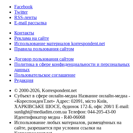
Facebook
Twitter
RSS-ленты
E-mail рассылка
Контакты
Реклама на сайте
Использование материалов korrespondent.net
Правила пользования сайтом
Договор пользования сайтом
Политика в сфере конфиденциальности и персональных
данных
Пользовательское соглашение
Редакция
© 2000-2026, Korrespondent.net
Субъект в сфере онлайн-медиа Название онлайн-медиа -
«КореспонденТ.net» Адрес: 02091, місто Київ,
ХАРКІВСЬКЕ ШОСЕ, будинок 172-Б, офіс 208/1 E-mail:
sunlight@mediadim.com.ua
Телефон: 044-205-43-00
Идентификатор медиа - R40-06068
Использование любых материалов, размещённых на
сайте, разрешается при условии ссылки на