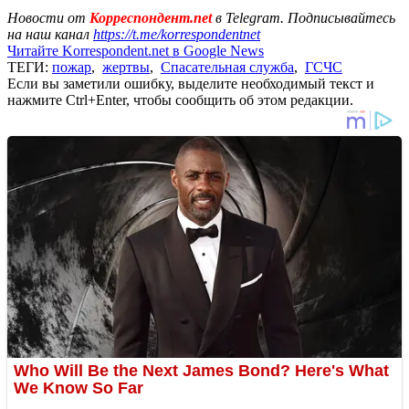
Новости от
Корреспондент.net
в Telegram. Подписывайтесь
на наш канал
https://t.me/korrespondentnet
Читайте Korrespondent.net в Google News
ТЕГИ:
пожар
,
жертвы
,
Спасательная служба
,
ГСЧС
Если вы заметили ошибку, выделите необходимый текст и
нажмите Ctrl+Enter, чтобы сообщить об этом редакции.