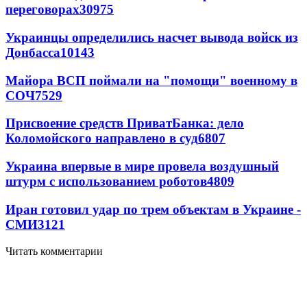
переговорах
30975
Украинцы определились насчет вывода войск из
Донбасса
10143
Майора ВСП поймали на "помощи" военному в
СОЧ
7529
Присвоение средств ПриватБанка: дело
Коломойского направлено в суд
6807
Украина впервые в мире провела воздушный
штурм с использованием роботов
4809
Иран готовил удар по трем объектам в Украине -
СМИ
3121
Читать комментарии