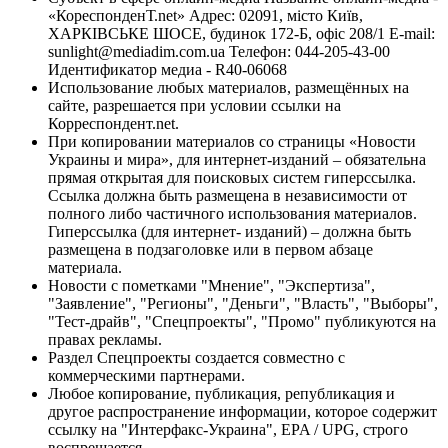
«КореспонденТ.net» Адрес: 02091, місто Київ,
ХАРКІВСЬКЕ ШОСЕ, будинок 172-Б, офіс 208/1 E-mail:
sunlight@mediadim.com.ua
Телефон: 044-205-43-00
Идентификатор медиа - R40-06068
Использование любых материалов, размещённых на
сайте, разрешается при условии ссылки на
Корреспондент.net.
При копировании материалов со страницы «Новости
Украины и мира», для интернет-изданий – обязательна
прямая открытая для поисковых систем гиперссылка.
Ссылка должна быть размещена в независимости от
полного либо частичного использования материалов.
Гиперссылка (для интернет- изданий) – должна быть
размещена в подзаголовке или в первом абзаце
материала.
Новости с пометками "Мнение", "Экспертиза",
"Заявление", "Регионы", "Деньги", "Власть", "Выборы",
"Тест-драйв", "Спецпроекты", "Промо" публикуются на
правах рекламы.
Раздел Спецпроекты создается совместно с
коммерческими партнерами.
Любое копирование, публикация, републикация и
другое распространение информации, которое содержит
ссылку на "Интерфакс-Украина", EPA / UPG, строго
воспрещается.