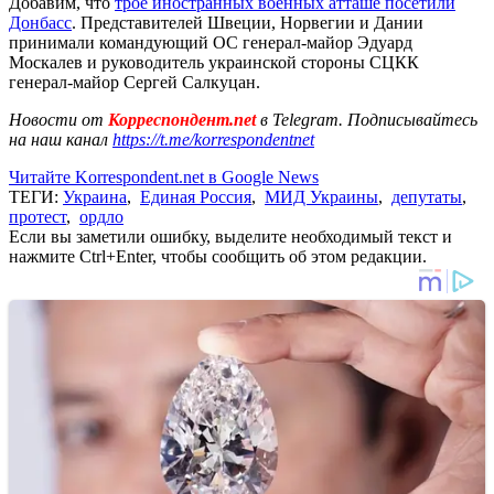
Добавим, что
трое иностранных военных атташе посетили
Донбасс
. Представителей Швеции, Норвегии и Дании
принимали командующий ОС генерал-майор Эдуард
Москалев и руководитель украинской стороны СЦКК
генерал-майор Сергей Салкуцан.
Новости от
Корреспондент.net
в Telegram. Подписывайтесь
на наш канал
https://t.me/korrespondentnet
Читайте Korrespondent.net в Google News
ТЕГИ:
Украина
,
Единая Россия
,
МИД Украины
,
депутаты
,
протест
,
ордло
Если вы заметили ошибку, выделите необходимый текст и
нажмите Ctrl+Enter, чтобы сообщить об этом редакции.