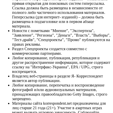
прямая открытая для поисковых систем гиперссылка.
Ссылка должна быть размещена в независимости от
полного либо частичного использования материалов.
Гиперссылка (для интернет- изданий) – должна быть
размещена в подзаголовке или в первом абзаце
материала.
Новости с пометками "Мнение", "Экспертиза",
"Заявление", "Регионы", "Деньги", "Власть", "Выборы",
"Тест-драйв", "Спецпроекты", "Промо" публикуются на
правах рекламы.
Раздел Спецпроекты создается совместно с
коммерческими партнерами.
Любое копирование, публикация, републикация и
другое распространение информации, которое содержит
ссылку на "Интерфакс-Украина", EPA / UPG, строго
воспрещается.
Владелец веб-страницы в разделе Я- Корреспондент
является автор публикации.
Любое копирование, перепечатка и воспроизведение
фотографий и/или аудиовизуальных материалов,
принадлежащих правообладателю Getty Images, строго
запрещено.
Материалы сайта korrespondent.net предназначены для
лиц старше 21 года (21+). Участие в азартных играх
может вызвать игровую зависимость. Соблюдайте