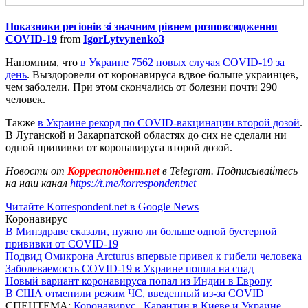
Показники регіонів зі значним рівнем розповсюдження
COVID-19
from
IgorLytvynenko3
Напомним, что
в Украине 7562 новых случая COVID-19 за
день
. Выздоровели от коронавируса вдвое больше украинцев,
чем заболели. При этом скончались от болезни почти 290
человек.
Также
в Украине рекорд по COVID-вакцинации второй дозой
.
В Луганской и Закарпатской областях до сих не сделали ни
одной прививки от коронавируса второй дозой.
Новости от
Корреспондент.net
в Telegram. Подписывайтесь
на наш канал
https://t.me/korrespondentnet
Читайте Korrespondent.net в Google News
Коронавирус
В Минздраве сказали, нужно ли больше одной бустерной
прививки от COVID-19
Подвид Омикрона Arcturus впервые привел к гибели человека
Заболеваемость COVID-19 в Украине пошла на спад
Новый вариант коронавируса попал из Индии в Европу
В США отменили режим ЧС, введенный из-за COVID
СПЕЦТЕМА:
Коронавирус
,
Карантин в Киеве и Украине