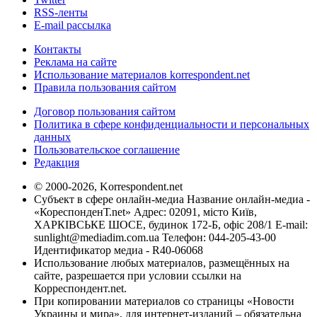
RSS-ленты
E-mail рассылка
Контакты
Реклама на сайте
Использование материалов korrespondent.net
Правила пользования сайтом
Договор пользования сайтом
Политика в сфере конфиденциальности и персональных
данных
Пользовательское соглашение
Редакция
© 2000-2026, Korrespondent.net
Субъект в сфере онлайн-медиа Название онлайн-медиа -
«КореспонденТ.net» Адрес: 02091, місто Київ,
ХАРКІВСЬКЕ ШОСЕ, будинок 172-Б, офіс 208/1 E-mail:
sunlight@mediadim.com.ua
Телефон: 044-205-43-00
Идентификатор медиа - R40-06068
Использование любых материалов, размещённых на
сайте, разрешается при условии ссылки на
Корреспондент.net.
При копировании материалов со страницы «Новости
Украины и мира», для интернет-изданий – обязательна