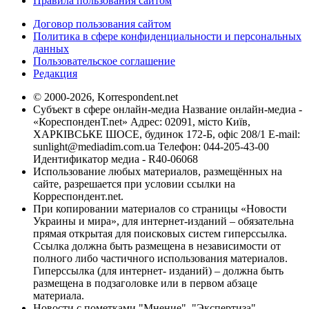
Правила пользования сайтом
Договор пользования сайтом
Политика в сфере конфиденциальности и персональных
данных
Пользовательское соглашение
Редакция
© 2000-2026, Korrespondent.net
Субъект в сфере онлайн-медиа Название онлайн-медиа -
«КореспонденТ.net» Адрес: 02091, місто Київ,
ХАРКІВСЬКЕ ШОСЕ, будинок 172-Б, офіс 208/1 E-mail:
sunlight@mediadim.com.ua
Телефон: 044-205-43-00
Идентификатор медиа - R40-06068
Использование любых материалов, размещённых на
сайте, разрешается при условии ссылки на
Корреспондент.net.
При копировании материалов со страницы «Новости
Украины и мира», для интернет-изданий – обязательна
прямая открытая для поисковых систем гиперссылка.
Ссылка должна быть размещена в независимости от
полного либо частичного использования материалов.
Гиперссылка (для интернет- изданий) – должна быть
размещена в подзаголовке или в первом абзаце
материала.
Новости с пометками "Мнение", "Экспертиза",