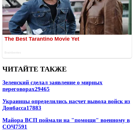
ЧИТАЙТЕ ТАКЖЕ
Зеленский сделал заявление о мирных
переговорах
29465
Украинцы определились насчет вывода войск из
Донбасса
17883
Майора ВСП поймали на "помощи" военному в
СОЧ
7591