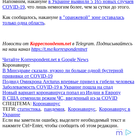
Напомним, накануне
в Украине выявили 5 165 новых случаев
COVID-19
, что лишь немногим более, чем за сутки до этого.
Как сообщалось, накануне
в "оранжевой" зоне оставалась
только одна область
.
Новости от
Корреспондент.net
в Telegram. Подписывайтесь
на наш канал
https://t.me/korrespondentnet
Читайте Korrespondent.net в Google News
Коронавирус
В Минздраве сказали, нужно ли больше одной бустерной
прививки от COVID-19
Подвид Омикрона Arcturus впервые привел к гибели человека
Заболеваемость COVID-19 в Украине пошла на спад
Новый вариант коронавируса попал из Индии в Европу
В США отменили режим ЧС, введенный из-за COVID
СПЕЦТЕМА:
Коронавирус
ТЕГИ:
статистика
,
пандемия
,
Коронавирус
,
Коронавирус в
Украине
Если вы заметили ошибку, выделите необходимый текст и
нажмите Ctrl+Enter, чтобы сообщить об этом редакции.