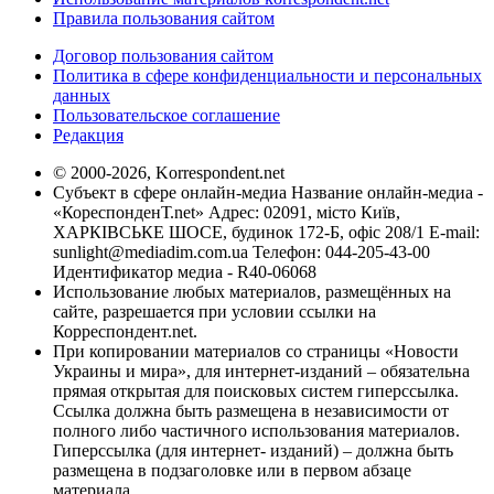
Правила пользования сайтом
Договор пользования сайтом
Политика в сфере конфиденциальности и персональных
данных
Пользовательское соглашение
Редакция
© 2000-2026, Korrespondent.net
Субъект в сфере онлайн-медиа Название онлайн-медиа -
«КореспонденТ.net» Адрес: 02091, місто Київ,
ХАРКІВСЬКЕ ШОСЕ, будинок 172-Б, офіс 208/1 E-mail:
sunlight@mediadim.com.ua
Телефон: 044-205-43-00
Идентификатор медиа - R40-06068
Использование любых материалов, размещённых на
сайте, разрешается при условии ссылки на
Корреспондент.net.
При копировании материалов со страницы «Новости
Украины и мира», для интернет-изданий – обязательна
прямая открытая для поисковых систем гиперссылка.
Ссылка должна быть размещена в независимости от
полного либо частичного использования материалов.
Гиперссылка (для интернет- изданий) – должна быть
размещена в подзаголовке или в первом абзаце
материала.