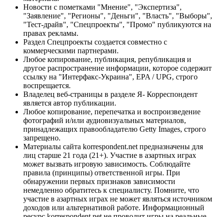
Новости с пометками "Мнение", "Экспертиза",
"Заявление", "Регионы", "Деньги", "Власть", "Выборы",
"Тест-драйв", "Спецпроекты", "Промо" публикуются на
правах рекламы.
Раздел Спецпроекты создается совместно с
коммерческими партнерами.
Любое копирование, публикация, републикация и
другое распространение информации, которое содержит
ссылку на "Интерфакс-Украина", EPA / UPG, строго
воспрещается.
Владелец веб-страницы в разделе Я- Корреспондент
является автор публикации.
Любое копирование, перепечатка и воспроизведение
фотографий и/или аудиовизуальных материалов,
принадлежащих правообладателю Getty Images, строго
запрещено.
Материалы сайта korrespondent.net предназначены для
лиц старше 21 года (21+). Участие в азартных играх
может вызвать игровую зависимость. Соблюдайте
правила (принципы) ответственной игры. При
обнаружении первых признаков зависимости
немедленно обратитесь к специалисту. Помните, что
участие в азартных играх не может являться источником
доходов или альтернативой работе. Информационный
ресурс korrespondent.net не проводит игры на реальные