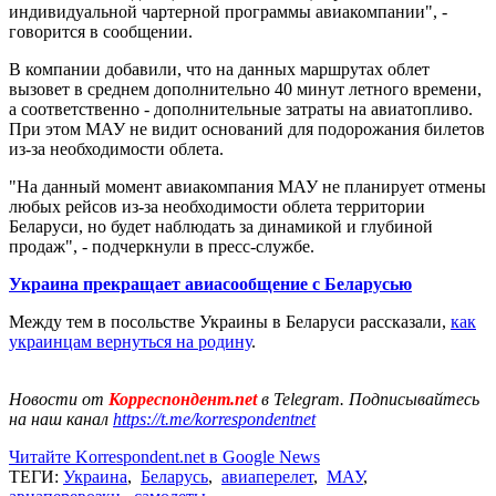
индивидуальной чартерной программы авиакомпании", -
говорится в сообщении.
В компании добавили, что на данных маршрутах облет
вызовет в среднем дополнительно 40 минут летного времени,
а соответственно - дополнительные затраты на авиатопливо.
При этом МАУ не видит оснований для подорожания билетов
из-за необходимости облета.
"На данный момент авиакомпания МАУ не планирует отмены
любых рейсов из-за необходимости облета территории
Беларуси, но будет наблюдать за динамикой и глубиной
продаж", - подчеркнули в пресс-службе.
Украина прекращает авиасообщение с Беларусью
Между тем в посольстве Украины в Беларуси рассказали,
как
украинцам вернуться на родину
.
Новости от
Корреспондент.net
в Telegram. Подписывайтесь
на наш канал
https://t.me/korrespondentnet
Читайте Korrespondent.net в Google News
ТЕГИ:
Украина
,
Беларусь
,
авиаперелет
,
МАУ
,