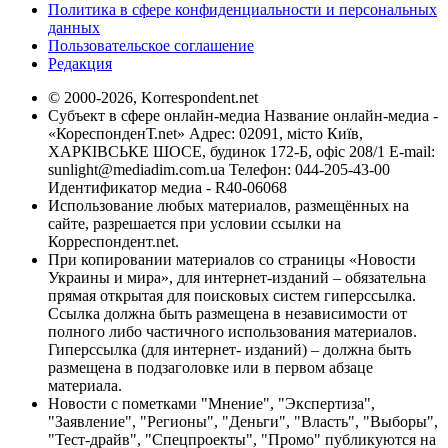
Политика в сфере конфиденциальности и персональных
данных
Пользовательское соглашение
Редакция
© 2000-2026, Korrespondent.net
Субъект в сфере онлайн-медиа Название онлайн-медиа -
«КореспонденТ.net» Адрес: 02091, місто Київ,
ХАРКІВСЬКЕ ШОСЕ, будинок 172-Б, офіс 208/1 E-mail:
sunlight@mediadim.com.ua
Телефон: 044-205-43-00
Идентификатор медиа - R40-06068
Использование любых материалов, размещённых на
сайте, разрешается при условии ссылки на
Корреспондент.net.
При копировании материалов со страницы «Новости
Украины и мира», для интернет-изданий – обязательна
прямая открытая для поисковых систем гиперссылка.
Ссылка должна быть размещена в независимости от
полного либо частичного использования материалов.
Гиперссылка (для интернет- изданий) – должна быть
размещена в подзаголовке или в первом абзаце
материала.
Новости с пометками "Мнение", "Экспертиза",
"Заявление", "Регионы", "Деньги", "Власть", "Выборы",
"Тест-драйв", "Спецпроекты", "Промо" публикуются на