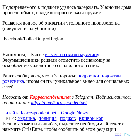
Подозреваемого в поджоге удалось задержать. У юноши дома
провели обыск, в ходе которого изъяли оружие.
Решается вопрос об открытии уголовного производства
(покушение на убийство).
Facebook/PoliceDniproRegion
Напомним, в Киеве
из мести сожгли мужчину
.
Злоумышленники решили отомстить незнакомцу за
оскорбление малолетнего сына одного из них.
Ранее сообщалось, что в Запорожье
подростки подожгли
ровесника
, чтобы снять "уникальное" видео для социальных
сетей.
Новости от
Корреспондент.net
в Telegram. Подписывайтесь
на наш канал
https://t.me/korrespondentnet
Читайте Korrespondent.net в Google News
ТЕГИ:
Украина
,
полиция
,
поджог
,
Кривой Рог
Если вы заметили ошибку, выделите необходимый текст и
нажмите Ctrl+Enter, чтобы сообщить об этом редакции.