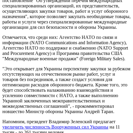
постановление "Об утверждении перечня международных
специализированных организаций, их представительств,
осуществляющих закупки товаров, работ и услуг оборонного
назначения", которое позволяет закупать необходимые товары,
работы и услуги через специализированные международные
организации для сил безопасности и обороны Украины.
Отмечается, что среди них: Агентство НАТО по связи и
информации (NATO Communications and Information Agency),
Агентство НАТО по поддержке и снабжению (NATO Support
and Procurement Agency) и Программа правительства США
"Международные военные продажи" (Foreign Military Sales).
"Это открывает для Украины перспективу закупки за рубежом
отсутствующих на отечественном рынке работ, услуг и
товаров без посредников, а также создаст условия для
оптимизации расходов оборонного бюджета. Кроме того, это
будет способствовать налаживанию взаимодействия и
усилению совместимости с НАТО, а также выполнению
Украиной заключенных межправительственных и
межведомственных соглашений", - прокомментировал
новшество Министр обороны Украины Андрей Таран.
Напомним, президент Владимир Зеленский предлагает
увеличить численность Вооруженных сил Украины
на 11
тысяч - до 261 тысячи человек.