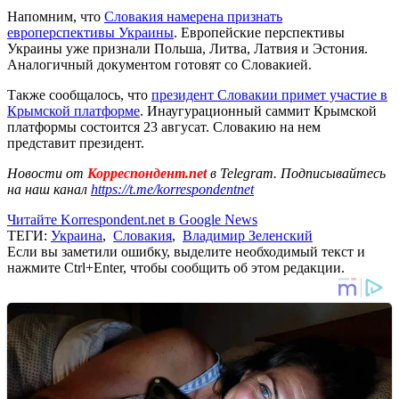
Напомним, что
Словакия намерена признать
европерспективы Украины
. Европейские перспективы
Украины уже признали Польша, Литва, Латвия и Эстония.
Аналогичный документом готовят со Словакией.
Также сообщалось, что
президент Словакии примет участие в
Крымской платформе
. Инаугурационный саммит Крымской
платформы состоится 23 авгусат. Словакию на нем
представит президент.
Новости от
Корреспондент.net
в Telegram. Подписывайтесь
на наш канал
https://t.me/korrespondentnet
Читайте Korrespondent.net в Google News
ТЕГИ:
Украина
,
Словакия
,
Владимир Зеленский
Если вы заметили ошибку, выделите необходимый текст и
нажмите Ctrl+Enter, чтобы сообщить об этом редакции.