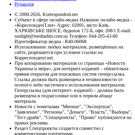
Редакция
© 2000-2026, Korrespondent.net
Субъект в сфере онлайн-медиа Название онлайн-медиа -
«КореспонденТ.net» Адрес: 02091, місто Київ,
ХАРКІВСЬКЕ ШОСЕ, будинок 172-Б, офіс 208/1 E-mail:
sunlight@mediadim.com.ua
Телефон: 044-205-43-00
Идентификатор медиа - R40-06068
Использование любых материалов, размещённых на
сайте, разрешается при условии ссылки на
Корреспондент.net.
При копировании материалов со страницы «Новости
Украины и мира», для интернет-изданий – обязательна
прямая открытая для поисковых систем гиперссылка.
Ссылка должна быть размещена в независимости от
полного либо частичного использования материалов.
Гиперссылка (для интернет- изданий) – должна быть
размещена в подзаголовке или в первом абзаце
материала.
Новости с пометками "Мнение", "Экспертиза",
"Заявление", "Регионы", "Деньги", "Власть", "Выборы",
"Тест-драйв", "Спецпроекты", "Промо" публикуются на
правах рекламы.
Раздел Спецпроекты создается совместно с
коммерческими партнерами.