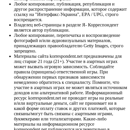
Любое копирование, публикация, републикация и
другое распространение информации, которое содержит
ссылку на "Интерфакс-Украина", EPA / UPG, строго
воспрещается.
Владелец веб-страницы в разделе Я- Корреспондент
является автор публикации.
Любое копирование, перепечатка и воспроизведение
фотографий и/или аудиовизуальных материалов,
принадлежащих правообладателю Getty Images, строго
запрещено.
Материалы сайта korrespondent.net предназначены для
лиц старше 21 года (21+). Участие в азартных играх
может вызвать игровую зависимость. Соблюдайте
правила (принципы) ответственной игры. При
обнаружении первых признаков зависимости
немедленно обратитесь к специалисту. Помните, что
участие в азартных играх не может являться источником
доходов или альтернативой работе. Информационный
ресурс korrespondent.net не проводит игры на реальные
и/или виртуальные деньги, сайт не принимает ни в
какой форме оплату ставок и других платежей, которые
связаны/могут быть связаны с азартными играми,
букмекерами или тотализаторами. Какие-либо
материалы на информационном ресурсе
korrespondent.net публикуются исключительно в