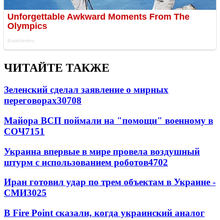
ЧИТАЙТЕ ТАКЖЕ
Зеленский сделал заявление о мирных
переговорах
30708
Майора ВСП поймали на "помощи" военному в
СОЧ
7151
Украина впервые в мире провела воздушный
штурм с использованием роботов
4702
Иран готовил удар по трем объектам в Украине -
СМИ
3025
В Fire Point сказали, когда украинский аналог