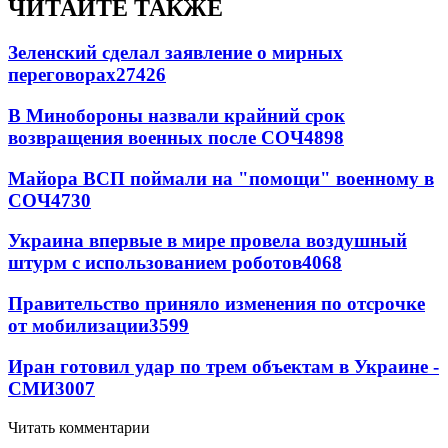
ЧИТАЙТЕ ТАКЖЕ
Зеленский сделал заявление о мирных
переговорах
27426
В Минобороны назвали крайний срок
возвращения военных после СОЧ
4898
Майора ВСП поймали на "помощи" военному в
СОЧ
4730
Украина впервые в мире провела воздушный
штурм с использованием роботов
4068
Правительство приняло изменения по отсрочке
от мобилизации
3599
Иран готовил удар по трем объектам в Украине -
СМИ
3007
Читать комментарии