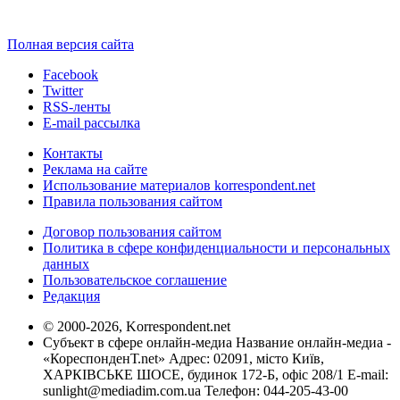
Полная версия сайта
Facebook
Twitter
RSS-ленты
E-mail рассылка
Контакты
Реклама на сайте
Использование материалов korrespondent.net
Правила пользования сайтом
Договор пользования сайтом
Политика в сфере конфиденциальности и персональных
данных
Пользовательское соглашение
Редакция
© 2000-2026, Korrespondent.net
Субъект в сфере онлайн-медиа Название онлайн-медиа -
«КореспонденТ.net» Адрес: 02091, місто Київ,
ХАРКІВСЬКЕ ШОСЕ, будинок 172-Б, офіс 208/1 E-mail:
sunlight@mediadim.com.ua
Телефон: 044-205-43-00