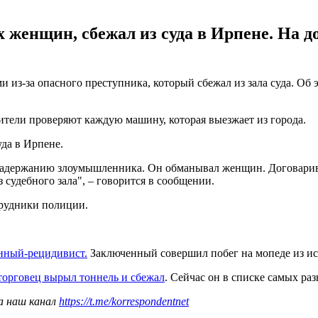
 женщин, сбежал из суда в Ирпене. На д
из-за опасного преступника, который сбежал из зала суда. Об э
тели проверяют каждую машину, которая выезжает из города.
да в Ирпене.
 задержанию злоумышленника. Он обманывал женщин. Договарива
 судебного зала", – говорится в сообщении.
трудники полиции.
енный-рецидивист.
Заключенный совершил побег на мопеде из ис
торговец вырыл тоннель и сбежал
. Сейчас он в списке самых р
а наш канал
https://t.me/korrespondentnet