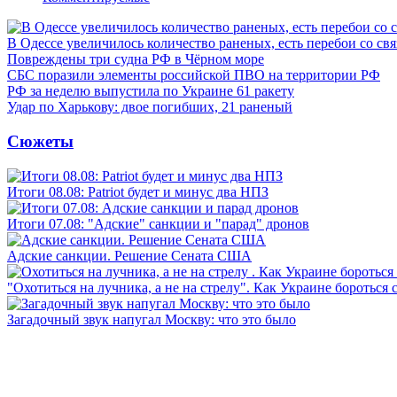
В Одессе увеличилось количество раненых, есть перебои со св
Повреждены три судна РФ в Чёрном море
СБС поразили элементы российской ПВО на территории РФ
РФ за неделю выпустила по Украине 61 ракету
Удар по Харькову: двое погибших, 21 раненый
Сюжеты
Итоги 08.08: Patriot будет и минус два НПЗ
Итоги 07.08: "Адские" санкции и "парад" дронов
Адские санкции. Решение Сената США
"Охотиться на лучника, а не на стрелу". Как Украине бороться 
Загадочный звук напугал Москву: что это было