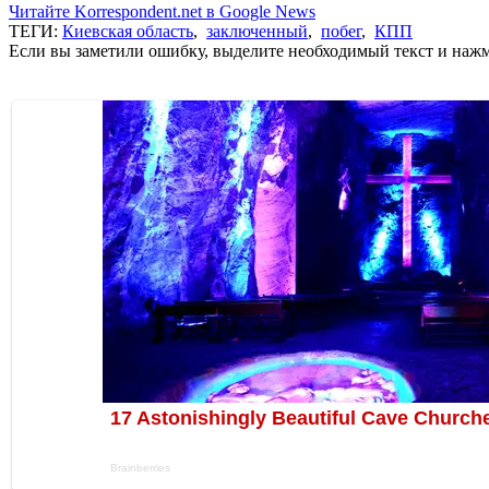
Читайте Korrespondent.net в Google News
ТЕГИ:
Киевская область
,
заключенный
,
побег
,
КПП
Если вы заметили ошибку, выделите необходимый текст и нажми