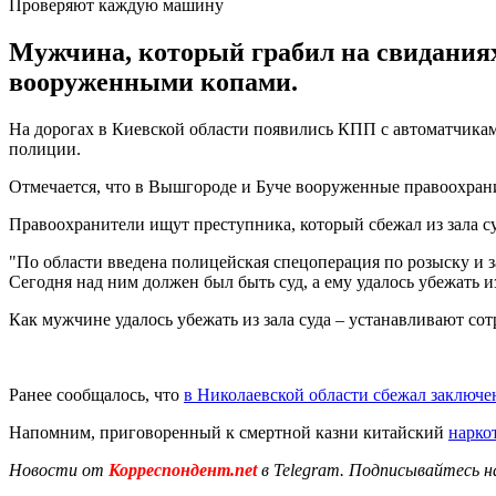
Проверяют каждую машину
Мужчина, который грабил на свиданиях
вооруженными копами.
На дорогах в Киевской области появились КПП с автоматчиками 
полиции.
Отмечается, что в Вышгороде и Буче вооруженные правоохрани
Правоохранители ищут преступника, который сбежал из зала су
"По области введена полицейская спецоперация по розыску и
Сегодня над ним должен был быть суд, а ему удалось убежать из
Как мужчине удалось убежать из зала суда – устанавливают со
Ранее сообщалось, что
в Николаевской области сбежал заключ
Напомним, приговоренный к смертной казни китайский
нарко
Новости от
Корреспондент.net
в Telegram. Подписывайтесь н