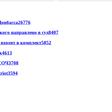
Донбасса
26776
кого направлено в суд
8407
 входит в комплект
5852
х
4613
 СОЧ
3708
riot
3594