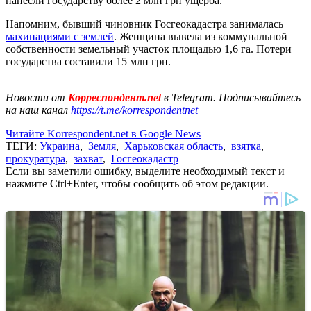
нанесли государству более 2 млн грн ущерба.
Напомним, бывший чиновник Госгеокадастра занималась
махинациями с землей
. Женщина вывела из коммунальной
собственности земельный участок площадью 1,6 га. Потери
государства составили 15 млн грн.
Новости от
Корреспондент.net
в Telegram. Подписывайтесь
на наш канал
https://t.me/korrespondentnet
Читайте Korrespondent.net в Google News
ТЕГИ:
Украина
,
Земля
,
Харьковская область
,
взятка
,
прокуратура
,
захват
,
Госгеокадастр
Если вы заметили ошибку, выделите необходимый текст и
нажмите Ctrl+Enter, чтобы сообщить об этом редакции.