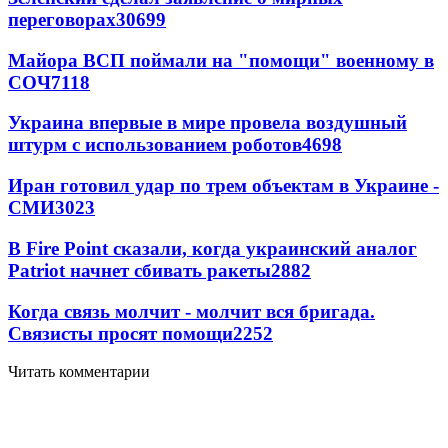
переговорах
30699
Майора ВСП поймали на "помощи" военному в
СОЧ
7118
Украина впервые в мире провела воздушный
штурм с использованием роботов
4698
Иран готовил удар по трем объектам в Украине -
СМИ
3023
В Fire Point сказали, когда украинский аналог
Patriot начнет сбивать ракеты
2882
Когда связь молчит - молчит вся бригада.
Связисты просят помощи
2252
Читать комментарии