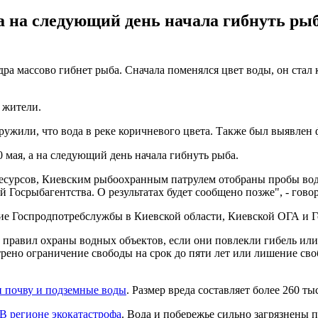
, а на следующий день начала гибнуть р
дра массово гибнет рыба. Сначала поменялся цвет воды, он стал
 жители.
ужили, что вода в реке коричневого цвета. Также был выявлен 
 мая, а на следующий день начала гибнуть рыба.
есурсов, Киевским рыбоохранным патрулем отобраны пробы воды
Госрыбагентства. О результатах будет сообщено позже", - гово
ие Госпродпотребслужбы в Киевской области, Киевской ОГА и Г
е правил охраны водных объектов, если они повлекли гибель ил
рено ограничение свободы на срок до пяти лет или лишение сво
и почву и подземные воды
. Размер вреда составляет более 260 тыс
В регионе экокатастрофа
. Вода и побережье сильно загрязнены