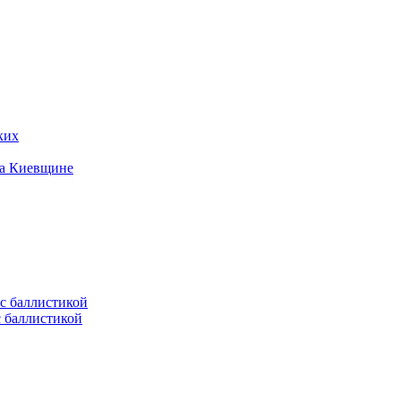
ких
на Киевщине
с баллистикой