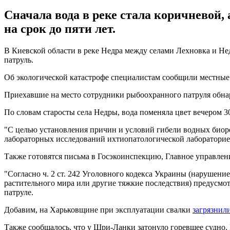
Сначала вода в реке стала коричневой
на срок до пяти лет.
В Киевской области в реке Недра между селами Лехновка и Не
патруль.
Об экологической катастрофе специалистам сообщили местные
Приехавшие на место сотрудники рыбоохранного патруля обнар
По словам старосты села Недры, вода поменяла цвет вечером 30
"С целью установления причин и условий гибели водных биор
лабораторных исследований ихтиопатологической лабораторией 
Также готовятся письма в Госэкоинспекцию, Главное управлен
"Согласно ч. 2 ст. 242 Уголовного кодекса Украины (нарушени
растительного мира или другие тяжкие последствия) предусмот
патруле.
Добавим, на Харьковщине при эксплуатации свалки
загрязнил
Также сообщалось, что у Шри-Ланки затонуло горевшее судно.