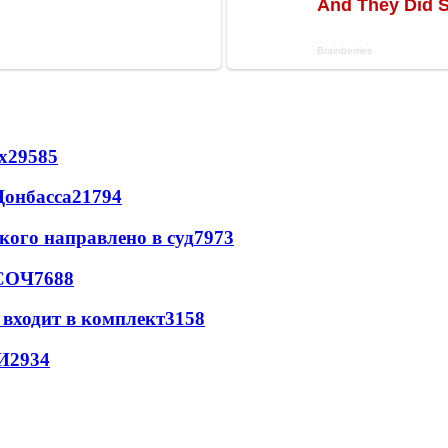
х
29585
Донбасса
21794
кого направлено в суд
7973
 СОЧ
7688
 входит в комплект
3158
И
2934